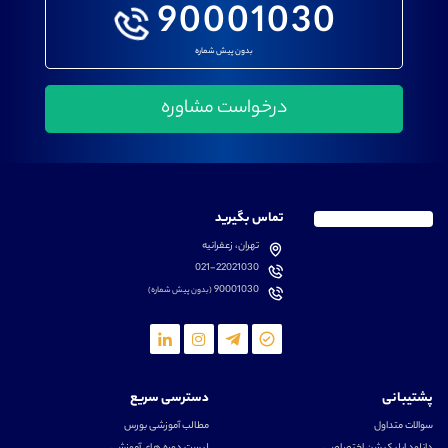
90001030
بدون پیش شماره
تماس بگیرید
تهران، زعفرانیه
021-22021030
90001030
(بدون پیش شماره)
پشتیبانی
دسترسی سریع
سوالات متداول
مطالب آموزشی بورس