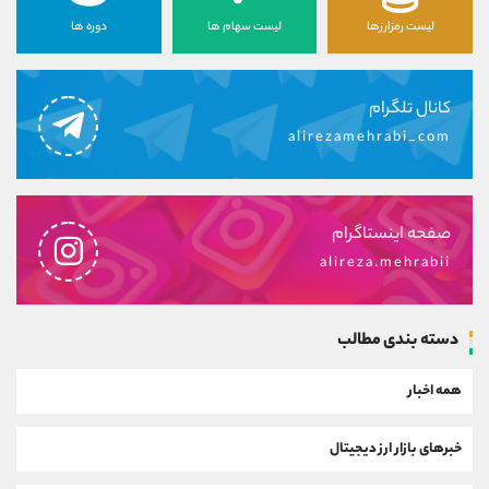
لیست رمزارزها
لیست سهام ها
دوره ها
کانال تلگرام
alirezamehrabi_com
صفحه اینستاگرام
alireza.mehrabii
دسته بندی مطالب
همه اخبار
خبرهای بازار ارز دیجیتال