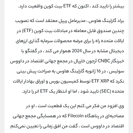
کانال بله
@alirezamehrabi_official
بیشتر را تایید کند ، اکنون که ETF بیت کوین واقعیت دارد.
براد گارلینگ هاوس ، مدیرعامل ریپل معتقد است که تصویب
چندین صندوق قابل معامله در مبادلات بیت کوین (ETF) در
ایالات متحده راه را برای عرضه محصولات سرمایه گذاری ارزهای
دیجیتال مشابه در سال 2024 هموار می کند ، در گفتگو با
خبرنگار CNBC آرجون خارپال در مجمع جهانی اقتصاد در داووس
سوئیس ، در 16 ژانویه گارلینگ هاوس به صراحت پیش بینی
نکرد که ETF XRP توسط کمیسیون بورس و اوراق بهادار ایالات
متحده (SEC) تایید شود ، اما او انتظار یک ETF اتر را دارد.
وی افزود من فکر می کنم این یک قطعیت است ، او در
مصاحبه‌ای در پناهگاه Filecoin که در همسایگی مجمع جهانی
اقتصاد در داووس است ، گفت من افق زمانی را تعیین نمی‌کنم