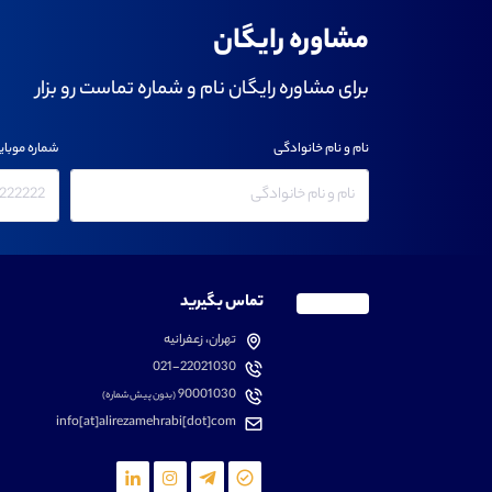
مشاوره رایگان
برای مشاوره رایگان نام و شماره تماست رو بزار
نام و نام خانوادگی
شماره موبای
تماس بگیرید
تهران، زعفرانیه
021-22021030
90001030
(بدون پیش شماره)
info[at]alirezamehrabi[dot]com