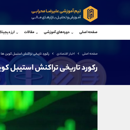
پشتیبان فروش
پشتی
(یوسف فرخنده)
صفحه اصلی
دوره‌های آموزشی
مقالات
ارز دیجیتا
موبایل
09194198792
موبایل
واتساپ
شروع گفتگو
واتساپ
تلگرام
@Armteam_admin_33
تلگرام
صفحه اصلی
اخبار اقتصادی
رکورد تاریخی تراکنش استیبل کوین ها در سپ
داخلی
118
داخلی
رکورد تاریخی تراکنش استیبل کوین ها
اطلاعات تماس
(دفتر فروش)
تلفن
تلفن
بدون پیش شماره
اینستاگرام
کانال تلگرام
کانال بله