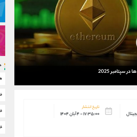
د
ر سپتامبر 2025
هم
خب
تاریخ انتشار
خب
یجیتال
۱۷:۳۵:۰۰ - ۴ آبان ۱۴۰۴
خب