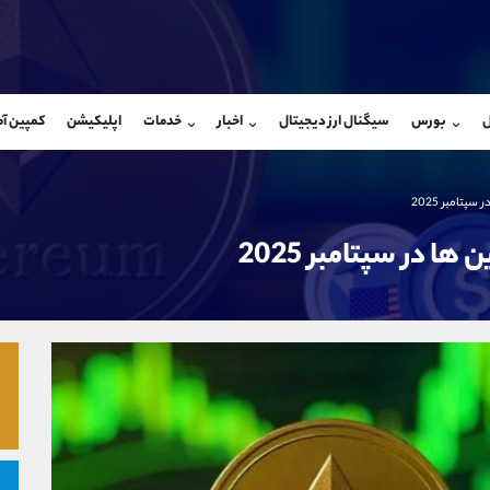
بان فروش
پشتیبان فروش
(محسن یزدی)
(فائزه تهرانی)
ل
بورس
سیگنال ارز دیجیتال
اخبار
خدمات
اپلیکیشن
کمپین آ
09304891085
موبایل
9101364784
شروع گفتگو
واتساپ
شروع گفتگ
@Armteam_admin_103
تلگرام
Armteam_admin_104
تامبر 2025
103
داخلی
04
 در سپتامبر 2025