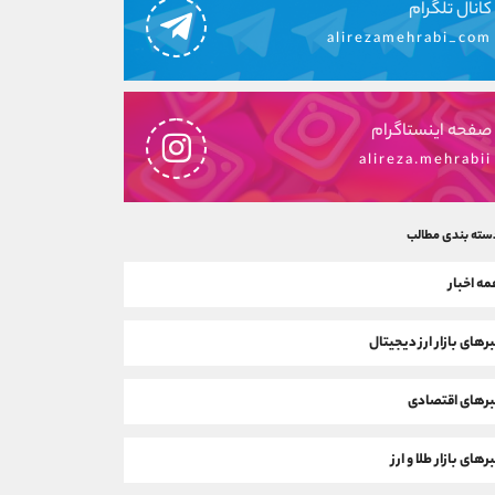
کانال تلگرام
alirezamehrabi_com
صفحه اینستاگرام
alireza.mehrabii
سته بندی مطالب
ه اخبار
رهای بازار ارز دیجیتال
رهای اقتصادی
رهای بازار طلا و ارز