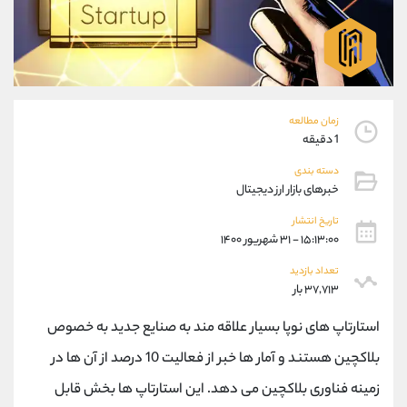
موبایل
09304891085
واتساپ
شروع گفتگو
تلگرام
@Armteam_admin_103
داخلی
103
زمان مطالعه
پشتیبان فروش
(ایمان پوراسماعیلی)
1 دقیقه
موبایل
09927779040
دسته بندی
واتساپ
شروع گفتگو
خبرهای بازار ارز دیجیتال
تلگرام
@Armteam_admin_por
داخلی
107
تاریخ انتشار
۱۵:۱۳:۰۰ - ۳۱ شهریور ۱۴۰۰
اطلاعات تماس
تعداد بازدید
(دفتر فروش)
۳۷,۷۱۳ بار
تلفن
021-22021030
تلفن
021-22021040
استارتاپ های نوپا بسیار علاقه مند به صنایع جدید به خصوص
بدون پیش شماره
90001030
بلاکچین هستند و آمار ها خبر از فعالیت 10 درصد از آن ها در
اینستاگرام
@alireza.mehrabii
زمینه فناوری بلاکچین می دهد. این استارتاپ ها بخش قابل
کانال تلگرام
@alirezamehrabi_com