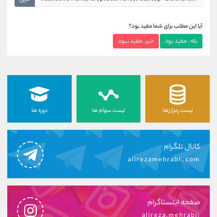
آیا این مطلب برای شما مفید بود؟
بله ، مفید بود
خیر ، مفید نبود
لیست رمزارزها
لیست سهام ها
دوره ها
کانال تلگرام
alirezamehrabi_com
صفحه اینستاگرام
alireza.mehrabii