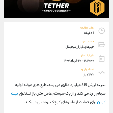
موبایل
09101364784
واتساپ
شروع گفتگو
تلگرام
@Armteam_admin_104
داخلی
104
زمان مطالعه
1 دقیقه
پشتیبان فروش
(محسن یزدی)
دسته بندی
موبایل
09304891085
خبرهای بازار ارز دیجیتال
واتساپ
شروع گفتگو
تلگرام
@Armteam_admin_103
تاریخ انتشار
۱۸:۲۰:۰۰ - ۲۰ خرداد ۱۴۰۴
داخلی
103
تعداد بازدید
۷,۲۷۰ بار
اطلاعات تماس
(دفتر فروش)
تلفن
021-22021030
تتر به ارزش 515 میلیارد دلاری می رسد، طرح های عرضه اولیه
تلفن
021-22021040
سهام را رد می کند و از یک سیستم عامل متن باز استخراج
بیت
بدون پیش شماره
90001030
کوین
برای حمایت از ماینرهای کوچک رونمایی می کند.
اینستاگرام
@alireza.mehrabii
کانال تلگرام
@alirezamehrabi_com