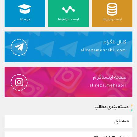
لیست رمزارزها
لیست سهام ها
دوره ها
کانال تلگرام
alirezamehrabi_com
صفحه اینستاگرام
alireza.mehrabii
دسته بندی مطالب
همه اخبار