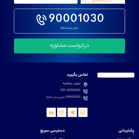
90001030
بدون پیش شماره
تماس بگیرید
تهران، زعفرانیه
021-22021030
90001030
(بدون پیش شماره)
پشتیبانی
دسترسی سریع