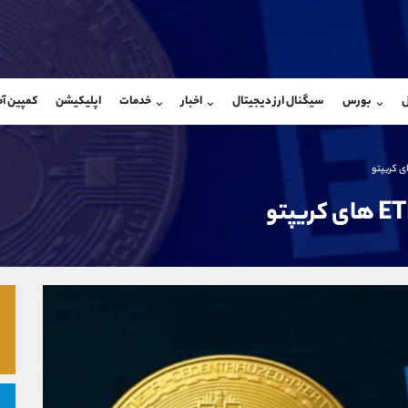
بان فروش
پشتیبان فروش
(ایمان پوراسماعیلی)
(محسن یزدی)
ل
بورس
سیگنال ارز دیجیتال
اخبار
خدمات
اپلیکیشن
کمپین آ
09927779040
موبایل
9304891085
شروع گفتگو
واتساپ
شروع گفتگ
@Armteam_admin_por
تلگرام
Armteam_admin_103
107
داخلی
03