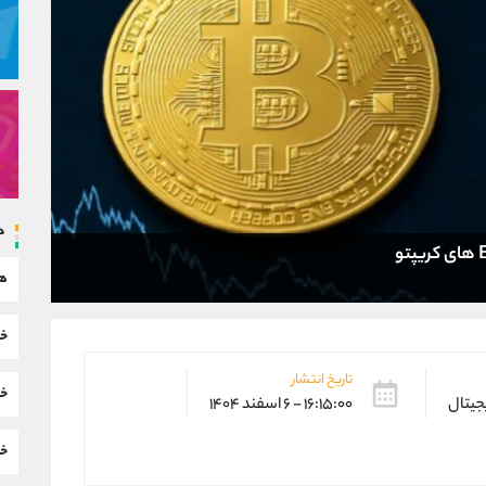
د
هم
خب
تاریخ انتشار
خب
یجیتال
۱۶:۱۵:۰۰ - ۶ اسفند ۱۴۰۴
خب