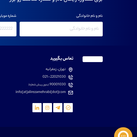
نام و نام خانوادگی
شماره موبای
تماس بگیرید
تهران، زعفرانیه
021-22021030
90001030
(بدون پیش شماره)
info[at]alirezamehrabi[dot]com