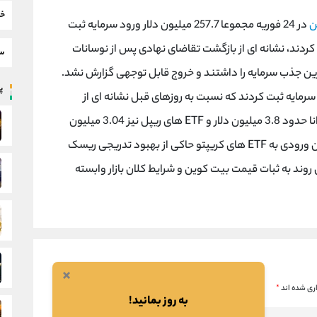
خب
ن
در 24 فوریه مجموعا 257.7 میلیون دلار ورود سرمایه ثبت
 قبل را جبران کردند، نشانه ای از بازگشت تقاضای نهادی پس از نوسانات
سط
یان ناشران، (IBIT)، (FBTC) و ARK بیشترین جذب سرمایه را داشتند و خروج قابل توجهی گزارش نشد.
پر
 ورود سرمایه ثبت کردند که نسبت به روزهای قبل نشانه ای از
تثبیت جریان سرمایه است. محصولات مرتبط با سولانا حدود 3.8 میلیون دلار و ETF های ریپل نیز 3.04 میلیون
دلار جذب سرمایه داشتند. در مجموع، بازگشت جریان ورودی به ETF های کریپتو حاکی از بهبود تدریجی ریسک
روند به ثبات قیمت بیت کوین و شرایط کلان بازار وابسته
×
ری شده اند
*
به روز بمانید!