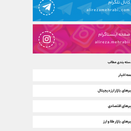
کانال تلگرام
alirezamehrabi_com
صفحه اینستاگرام
alireza.mehrabii
سته بندی مطالب
ه اخبار
رهای بازار ارز دیجیتال
رهای اقتصادی
رهای بازار طلا و ارز