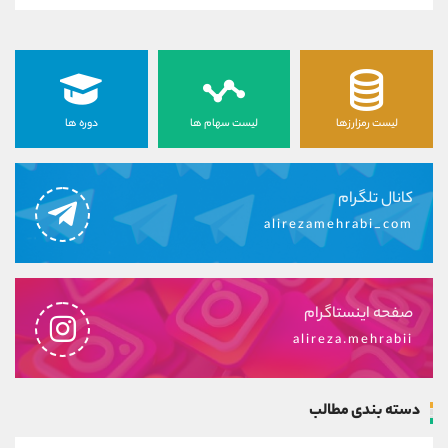
لیست رمزارزها
لیست سهام ها
دوره ها
کانال تلگرام
alirezamehrabi_com
صفحه اینستاگرام
alireza.mehrabii
دسته بندی مطالب