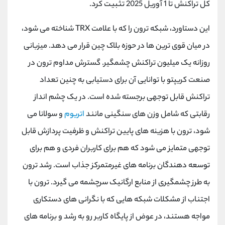
کل تراکنش تا 1 آوریل 2025 تثبیت کرد.
کانال بله
@alirezamehrabi_official
این دستاورد، شبکه ترون را که با علامت TRX شناخته می شود،
در میان قوی ترین ها در حوزه بلاک چین قرار می دهد. میزبانی
روزانه یک میلیون تراکنش چشمگیر. گسترش مداوم ترون در
صنعت کریپتو با توانایی آن برای دستیابی به چنین تعداد
تراکنش قابل توجهی برجسته شده است. در یک چشم انداز
رقابتی که شامل وزن های سنگینی مانند
اتریوم
و سولانا می
شود، ترون با هزینه های پایین تراکنش و ظرفیت پردازش قابل
توجهی متمایز می شود که هم برای کاربران فردی و هم برای
توسعه دهندگان برنامه های غیرمتمرکز جذاب است. رشد ترون
به طرز چشمگیری از منابع ارگانیک سرچشمه می گیرد. ترون با
اجتناب از مشکلات شبکه هایی که با نگرانی های دستکاری
مواجه هستند، در عوض از پایگاه کاربر رو به رشد و برنامه های