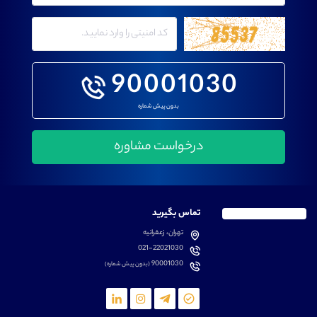
90001030
بدون پیش شماره
تماس بگیرید
تهران، زعفرانیه
021-22021030
90001030
(بدون پیش شماره)