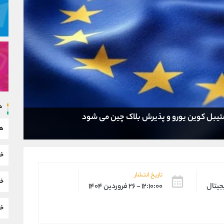
د
یبل کوین یورو و پذیرش بلاک چین می شود
هم
خب
تاریخ انتشار
خب
یجیتال
۱۲:۱۰:۰۰ - ۲۶ فروردین ۱۴۰۴
خب