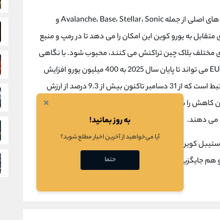
Avalanche، Base، Stellar، Son و
متقابل به یورو کوین این امکان را می دهد تا در رمپ و منبع
های مختلف بلاک چین تراکنش می کنند، محبوب شود. با نگاهی
به آینده، Obchakevich پیش بینی می کند که EURC می تواند تا پایان سال 2025 به 400 میلیون یورو افزایش
یابد. صعود یورو مستقیما با تضعیف دلار آمریکا مرتبط است که از 31 دسامبر تاکنون بیش از 9.3 درصد از ارزش
×
این کاهش را به تشدید جنگ تعرفه ها و افزایش عدم اطمینان
به روز بمانید!
 می دهند.
آیا می‌خواهید از آخرین اخبار مطلع شوید؟
این آشفتگی اقتصادی فرصتی منحصر به فرد برای استیبل کوین های متصل به یورو مانند EURC ایجاد می
حتما
و هم جایگزینی سازگار برای موسساتی که تحت مقررات اروپا