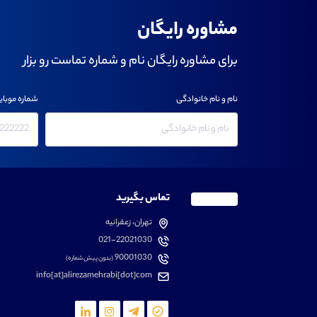
مشاوره رایگان
برای مشاوره رایگان نام و شماره تماست رو بزار
نام و نام خانوادگی
شماره موبای
تماس بگیرید
تهران، زعفرانیه
021-22021030
90001030
(بدون پیش شماره)
info[at]alirezamehrabi[dot]com