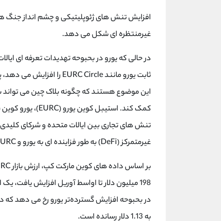
افزایش تنش های ژئوپلیتیکی و چشم انداز جنگ های
غیرمنتظره ای شکل می دهد.
در حالی که یورو در بحبوحه تهدیدات تعرفه ای ایا
این موضوع هستند که چگونه بلاک چین می تواند شفا
تنش های تجاری بین ایالات متحده و شرکای کلیدی ا
غیرمتمرکز (DeFi) به طور فزاینده ای به یورو و EURC به عنوان جایگزینی برای معامله و حفظ ارزش روی می آورند.
به 1.13 دلار رسانده است.