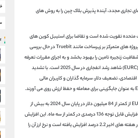
خب
 تجاری مجدد، آینده پذیرش بلاک چین را به روش های
سط
لات متحده تقویت شده است و تقاضا برای استیبل کوین های
پر
ثابت یورو مانند EURC Circle را افزایش می دهد، پروژه های متمرکز بر زیرساخت مانند Truebit در حال بررسی
فیت زنجیره تامین را بهبود بخشد و به اجرای مقررات تعرفه
کمک کند. استیبل کوین یورو (EURC)، یورو کوین (EURC) شاهد رشد انفجاری در سال 2025 است. با تشدید
قتصادی، تضعیف دلار، سرمایه گذاران و کاربران مالی
بر اساس داده های کوین مارکت کپ، ارزش بازار EURC از کمتر از 84 میلیون دلار در پایان سال 2024 به بیش از
198 میلیون دلار تا اواسط آوریل افزایش یافت، یک افزایش قابل توجه 136 درصدی در کمتر از سه ماه. این افزایش
در بحبوحه افزایش گسترده‌تر یورو رخ می دهد که در هفته های اخیر 2.2 درصد افزایش یافته است و نرخ ارز آن را