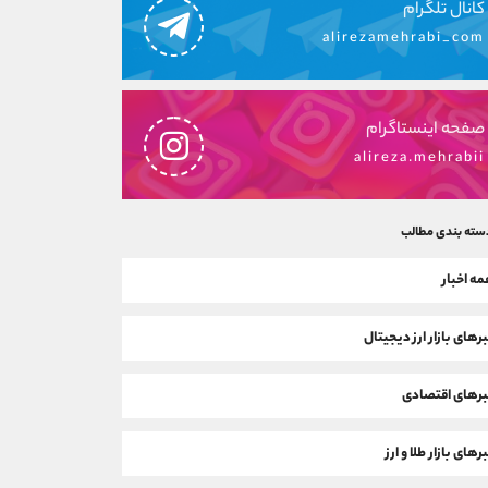
کانال تلگرام
alirezamehrabi_com
صفحه اینستاگرام
alireza.mehrabii
سته بندی مطالب
ه اخبار
رهای بازار ارز دیجیتال
رهای اقتصادی
رهای بازار طلا و ارز