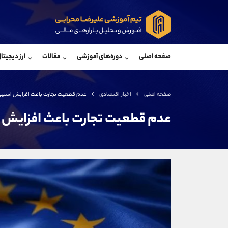
پشتیبان فروش
پشتی
(یوسف فرخنده)
صفحه اصلی
دوره‌های آموزشی
مقالات
ارز دیجیتا
موبایل
09194198792
موبایل
واتساپ
شروع گفتگو
واتساپ
تلگرام
@Armteam_admin_33
تلگرام
صفحه اصلی
اخبار اقتصادی
عدم قطعیت تجارت باعث افزایش استیبل
داخلی
118
داخلی
عدم قطعیت تجارت باعث افزایش ا
اطلاعات تماس
(دفتر فروش)
تلفن
تلفن
بدون پیش شماره
اینستاگرام
کانال تلگرام
کانال بله