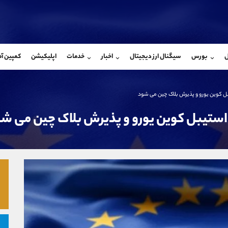
بان فروش
پشتیبان فروش
(فائزه تهرانی)
(ایمان پوراسماعیلی)
ل
بورس
سیگنال ارز دیجیتال
اخبار
خدمات
اپلیکیشن
کمپین آ
09101364784
موبایل
9927779040
شروع گفتگو
واتساپ
شروع گفتگ
@Armteam_admin_104
تلگرام
Armteam_admin_por
 کوین یورو و پذیرش بلاک چین می شود
104
داخلی
07
ستیبل کوین یورو و پذیرش بلاک چین می ش