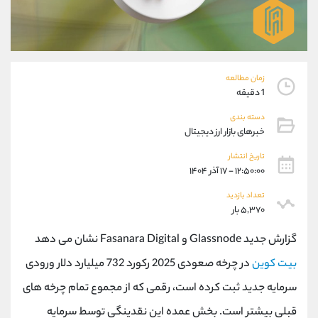
موبایل
09101364784
واتساپ
شروع گفتگو
تلگرام
@Armteam_admin_104
داخلی
104
زمان مطالعه
1 دقیقه
پشتیبان فروش
(ایمان پوراسماعیلی)
دسته بندی
موبایل
09927779040
خبرهای بازار ارز دیجیتال
واتساپ
شروع گفتگو
تلگرام
@Armteam_admin_por
تاریخ انتشار
۱۲:۵۰:۰۰ - ۱۷ آذر ۱۴۰۴
داخلی
107
تعداد بازدید
۵,۳۷۰ بار
اطلاعات تماس
(دفتر فروش)
تلفن
021-22021030
گزارش جدید Glassnode و Fasanara Digital نشان می دهد
تلفن
021-22021040
بیت کوین
در چرخه صعودی 2025 رکورد 732 میلیارد دلار ورودی
بدون پیش شماره
90001030
سرمایه جدید ثبت کرده است، رقمی که از مجموع تمام چرخه های
اینستاگرام
@alireza.mehrabii
کانال تلگرام
@alirezamehrabi_com
قبلی بیشتر است. بخش عمده این نقدینگی توسط سرمایه