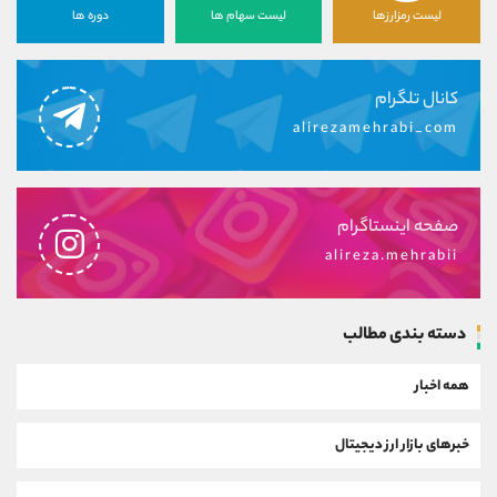
لیست رمزارزها
لیست سهام ها
دوره ها
کانال تلگرام
alirezamehrabi_com
صفحه اینستاگرام
alireza.mehrabii
دسته بندی مطالب
همه اخبار
خبرهای بازار ارز دیجیتال