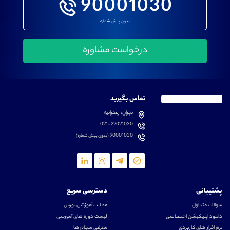
90001030
بدون پیش شماره
تماس بگیرید
تهران، زعفرانیه
021-22021030
90001030
(بدون پیش شماره)
پشتیبانی
دسترسی سریع
سوالات متداول
مطالب آموزشی بورس
دانلود اپلیکیشن اختصاصی
لیست دوره های آموزشی
نرم افزار های کاربردی
معرفی سهام ها