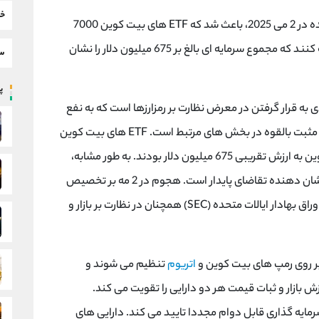
خب
و اتریوم در ایالات متحده در 2 می 2025، باعث شد که ETF های بیت کوین 7000
بیت کوین و ETF های اتریوم 10,940 اتریوم اضافه کنند که مجموع سرمایه ای بالغ بر 675 میلیون دلار را نشان
سط
پر
به قرار گرفتن در معرض نظارت بر رمزارزها است که به نفع
پویایی بازار بیت کوین و اتریوم همراه با بازتاب های مثبت بالقوه در بخش های مرتبط است. ETF های بیت کوین
نقطه ای در ایالات متحده شاهد ورود 7000 بیت کوین به ارزش تقریبی 675 میلیون دلار بودند. به طور مشابه،
ETF های اتریوم، 10,940 اتریوم اضافه کردند که نشان دهنده تقاضای پایدار است. هجوم در 2 مه بر تخصیص
نهادی مداوم تاکید کرده است. کمیسیون بورس و اوراق بهادار ایالات متحده (SEC) همچنان در نظارت بر بازار و
 بر روی رمپ های بیت کوین و
اتریوم
تنظیم می شوند و
 بازار و ثبات قیمت هر دو دارایی را تقویت می کند.
رمایه گذاری قابل دوام مجددا تایید می کند. دارایی های