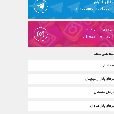
کانال تلگرام
alirezamehrabi_com
صفحه اینستاگرام
alireza.mehrabii
سته بندی مطالب
ه اخبار
رهای بازار ارز دیجیتال
رهای اقتصادی
رهای بازار طلا و ارز