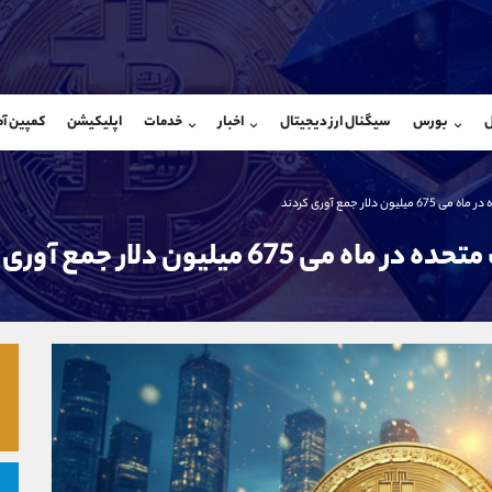
بان فروش
پشتیبان فروش
(ایمان پوراسماعیلی)
(فائزه تهرانی)
ل
بورس
سیگنال ارز دیجیتال
اخبار
خدمات
اپلیکیشن
کمپین آ
09927779040
موبایل
9101364784
شروع گفتگو
واتساپ
شروع گفتگ
@Armteam_admin_por
تلگرام
Armteam_admin_104
107
داخلی
04