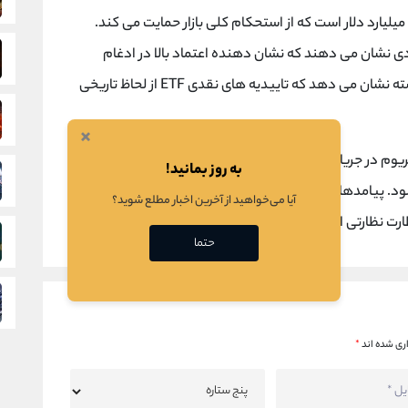
تحت مدیریت برای ETF های بیت کوین بیش از 113 میلیارد دلار است که از استحکام کلی بازار حمایت می کند.
دی نشان می دهند که نشان دهنده اعتماد بالا در ادغام
بخش کریپتو در امور مالی سنتی است. سوابق گذشته نشان می دهد که تاییدیه های نقدی ETF از لحاظ تاریخی
×
یوم در جریان اصلی مالی است که به طور بالقوه باعث تحریک
به روز بمانید!
شود. پیامدهای گسترده تر شامل افزایش مدیریت ریسک و
آیا می‌خواهید از آخرین اخبار مطلع شوید؟
ارت نظارتی است.
حتما
ری شده اند
*