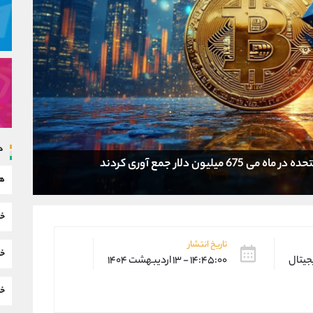
د
هم
خب
تاریخ انتشار
خب
یجیتال
۱۴:۴۵:۰۰ - ۱۳ اردیبهشت ۱۴۰۴
خب