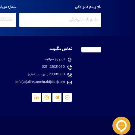
نام و نام خانوادگی
شماره موبای
تماس بگیرید
تهران، زعفرانیه
021-22021030
90001030
(بدون پیش شماره)
info[at]alirezamehrabi[dot]com