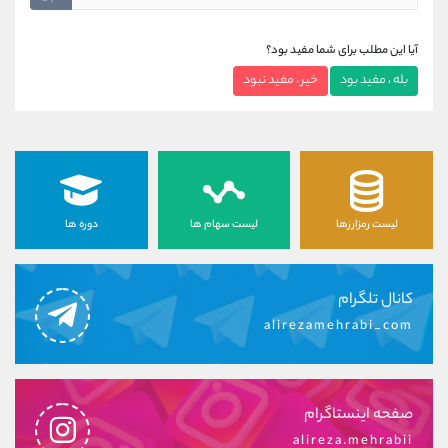
آیا این مطلب برای شما مفید بود؟
بله ، مفید بود
خیر ، مفید نبود
لیست رمزارزها
لیست سهام ها
دوره ها
کانال تلگرام
alirezamehrabi_com
صفحه اینستاگرام
alireza.mehrabii