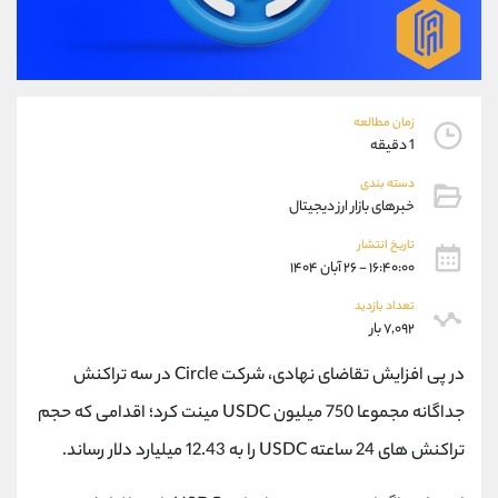
موبایل
09101364784
واتساپ
شروع گفتگو
تلگرام
@Armteam_admin_104
داخلی
104
زمان مطالعه
1 دقیقه
پشتیبان فروش
(محسن یزدی)
دسته بندی
موبایل
09304891085
خبرهای بازار ارز دیجیتال
واتساپ
شروع گفتگو
تلگرام
@Armteam_admin_103
تاریخ انتشار
۱۶:۴۰:۰۰ - ۲۶ آبان ۱۴۰۴
داخلی
103
تعداد بازدید
۷,۰۹۲ بار
اطلاعات تماس
(دفتر فروش)
تلفن
021-22021030
در پی افزایش تقاضای نهادی، شرکت Circle در سه تراکنش
تلفن
021-22021040
جداگانه مجموعا 750 میلیون USDC مینت کرد؛ اقدامی که حجم
بدون پیش شماره
90001030
تراکنش های 24 ساعته USDC را به 12.43 میلیارد دلار رساند.
اینستاگرام
@alireza.mehrabii
کانال تلگرام
@alirezamehrabi_com