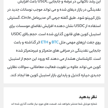
این رشد ناگهانی در عرضه و جابجایی USDC باعث افزایش
کانال بله
@alirezamehrabi_official
نقدینگی در بازار دیفای شده و می تواند موجب نوسانات جدید در
بازار کریپتو شود. طبق گفته جرمی آلر، مدیرعامل Circle، گسترش
استفاده از USDC نشان دهنده افزایش تقاضای موسسات برای
استیبل کوین های قانون گذاری شده است. حجم بالای USDC
روی جفت ارزهای مهمی مثل
BTC
و
ETH
اثر گذاشته و باعث
جابجایی نقدینگی در صرافی های متمرکز و غیرمتمرکز شده
است. کارشناسان هشدار می دهند که ورود این حجم از استیبل
کوین می تواند علاوه بر تقویت فعالیت معاملاتی، سوالات نظارتی
جدیدی درباره کنترل و پایداری بازار استیبل کوین ها ایجاد کند.
نظر بدهید
شماره موبایل شما منتشر نخواهد شد.
قسمت های مورد نیاز علامت گذاری شده اند