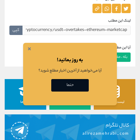
لینک این مطلب
کپی
×
آیا این مطلب برای شما مفید بود؟
بله ، مفید بود
خیر ، مفید نبود
به روز بمانید!
آیا می‌خواهید از آخرین اخبار مطلع شوید؟
حتما
لیست رمزارزها
لیست سهام ها
دوره ها
کانال تلگرام
alirezamehrabi_com