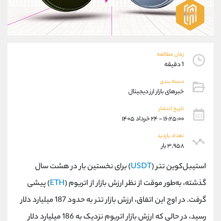
موبایل
09194198792
واتساپ
شروع گفتگو
تلگرام
@Armteam_admin_33
داخلی
118
زمان مطالعه
1 دقیقه
پشتیبان فروش
(محسن یزدی)
دسته بندی
موبایل
09304891085
خبرهای بازار ارز دیجیتال
واتساپ
شروع گفتگو
تلگرام
@Armteam_admin_103
تاریخ انتشار
۱۶:۲۵:۰۰ - ۲۴ خرداد ۱۴۰۵
داخلی
103
تعداد بازدید
۳,۹۵۸ بار
اطلاعات تماس
(دفتر فروش)
تلفن
021-22021030
استیبل‌کوین تتر (
USDT
) برای نخستین بار در هشت سال
تلفن
021-22021040
گذشته، به‌طور موقت از نظر ارزش بازار از اتریوم (
ETH
) پیشی
بدون پیش شماره
90001030
گرفت. در اوج این اتفاق، ارزش بازار تتر به حدود 187 میلیارد دلار
اینستاگرام
@alireza.mehrabii
کانال تلگرام
@alirezamehrabi_com
رسید، در حالی که ارزش بازار اتریوم نزدیک به 186 میلیارد دلار