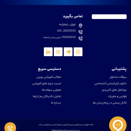
تماس بگیرید
تهران، زعفرانیه
021-22021030
90001030
(بدون پیش شماره)
پشتیبانی
دسترسی سریع
سوالات متداول
مطالب آموزشی بورس
دانلود اپلیکیشن اختصاصی
لیست دوره های آموزشی
نرم افزار های کاربردی
معرفی سهام ها
قوانین و مقررات
تحلیل تکنیکال رمز ارزها
کانال رسمی در پیام رسان بله
درباره ما
کلیه حقوق مادی و معنوی برای تیم آموزشی علیرضا محرابی محفوظ می باشد.