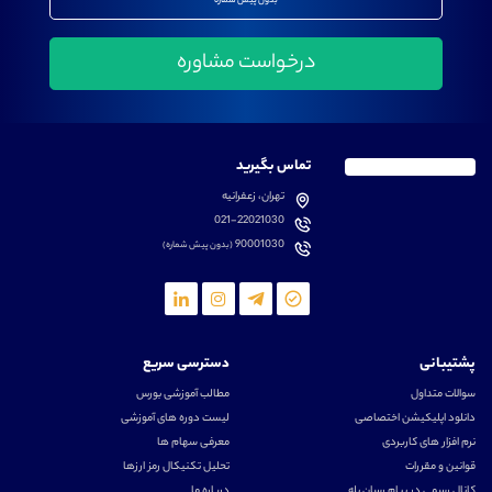
بدون پیش شماره
تماس بگیرید
تهران، زعفرانیه
021-22021030
90001030
(بدون پیش شماره)
پشتیبانی
دسترسی سریع
سوالات متداول
مطالب آموزشی بورس
دانلود اپلیکیشن اختصاصی
لیست دوره های آموزشی
نرم افزار های کاربردی
معرفی سهام ها
قوانین و مقررات
تحلیل تکنیکال رمز ارزها
کانال رسمی در پیام رسان بله
درباره ما