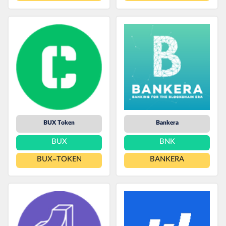
BUX Token
Bankera
BUX
BNK
BUX-TOKEN
BANKERA