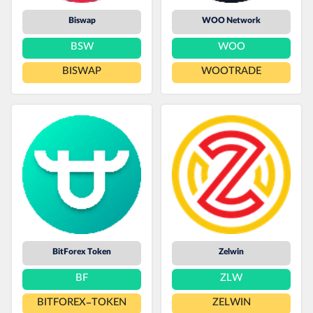
Biswap
WOO Network
BSW
WOO
BISWAP
WOOTRADE
BitForex Token
Zelwin
BF
ZLW
BITFOREX-TOKEN
ZELWIN