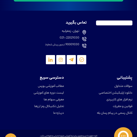
تماس بگیرید
تهران، زعفرانیه
021-22021030
90001030
(بدون پیش شماره)
پشتیبانی
دسترسی سریع
سوالات متداول
مطالب آموزشی بورس
دانلود اپلیکیشن اختصاصی
لیست دوره های آموزشی
نرم افزار های کاربردی
معرفی سهام ها
قوانین و مقررات
تحلیل تکنیکال رمز ارزها
کانال رسمی در پیام رسان بله
درباره ما
کلیه حقوق مادی و معنوی برای تیم آموزشی علیرضا محرابی محفوظ می باشد.