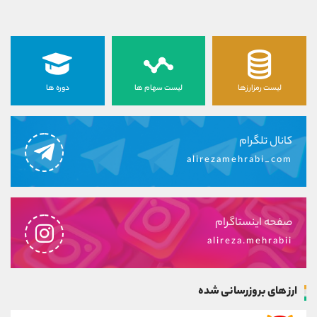
لیست رمزارزها
لیست سهام ها
دوره ها
کانال تلگرام
alirezamehrabi_com
صفحه اینستاگرام
alireza.mehrabii
ارز های بروزرسانی شده