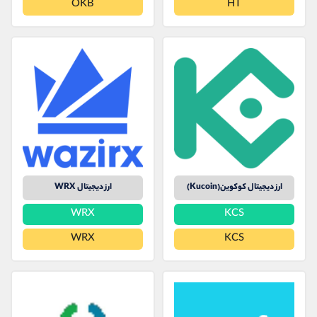
OKB
HT
کانال بله
@alirezamehrabi_official
ارز دیجیتال کوکوین(Kucoin)
ارز دیجیتال WRX
WRX
KCS
WRX
KCS