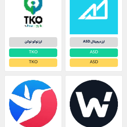
ارز دیجیتال ASD
ارز توکو توکن
TKO
ASD
TKO
ASD