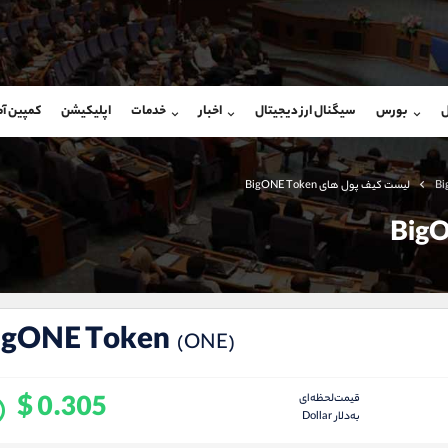
بان فروش
پشتیبان فروش
(یوسف فرخنده)
(محسن یزدی)
ل
بورس
سیگنال ارز دیجیتال
اخبار
خدمات
اپلیکیشن
کمپین آ
09194198792
موبایل
9304891085
شروع گفتگو
واتساپ
شروع گفتگ
@Armteam_admin_33
تلگرام
Armteam_admin_103
Bi
لیست کیف پول های BigONE Token
118
داخلی
03
igONE Token
(ONE)
$ 0.305
قیمت‌لحظه‌ای
به‌دلار Dollar