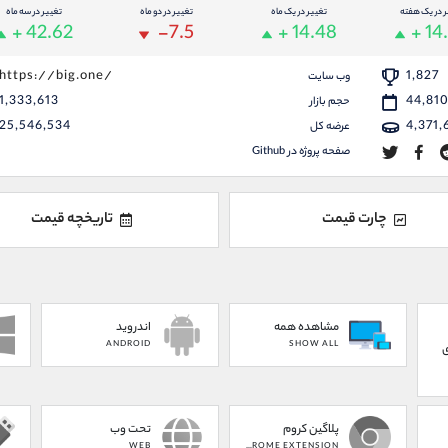
ر در یک هفته
تغییر در یک ماه
تغییر در دو ماه
تغییر در سه ماه
+ 42.62
-7.5
+ 14.48
+ 14
https://big.one/
1,827
وب سایت
1,333,613
44,81
حجم بازار
25,546,534
4,371,
عرضه کل
صفحه پروژه در Github
چارت قیمت
تاریخچه قیمت
مشاهده همه
اندروید
ANDROID
SHOW ALL
ی
پلاگین کروم
تحت وب
WEB
CHROME EXTENSION