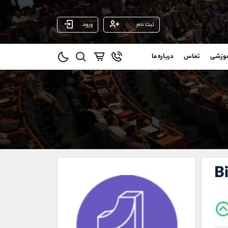
ثبت نام
ورود
پشتیبان فروش
(ایمان پوراسماعیلی)
موزشی
تماس
درباره ما
0
موبایل
09927779040
و
واتساپ
شروع گفتگو
@
تلگرام
@Armteam_admin_por
1
داخلی
107
021-22021030
021-22021040
B
90001030
@alireza.mehrabii
@alirezamehrabi_com
@alirezamehrabi_official