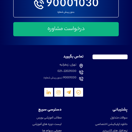
90001030
بدون پیش شماره
تماس بگیرید
تهران، زعفرانیه
021-22021030
90001030
(بدون پیش شماره)
پشتیبانی
دسترسی سریع
سوالات متداول
مطالب آموزشی بورس
دانلود اپلیکیشن اختصاصی
لیست دوره های آموزشی
نرم افزار های کاربردی
معرفی سهام ها