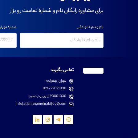
برای مشاوره رایگان نام و شماره تماست رو بزار
نام و نام خانوادگی
شماره موبای
تماس بگیرید
تهران، زعفرانیه
021-22021030
90001030
(بدون پیش شماره)
info[at]alirezamehrabi[dot]com