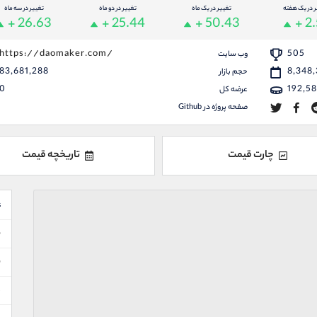
ر در یک هفته
تغییر در یک ماه
تغییر در دو ماه
تغییر در سه ماه
+ 26.63
+ 25.44
+ 50.43
+ 2.
https://daomaker.com/
505
وب سایت
83,681,288
8,348,
حجم بازار
0
192,5
عرضه کل
صفحه پروژه در Github
چارت قیمت
تاریخچه قیمت
ع
ن
ن
د