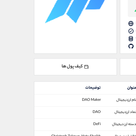
کیف پول ها
نوان
توضیحات
ام ارزدیجیتال
DAO Maker
ماد ارزدیجیتال
DAO
سته ارز دیجیتال
DeFi