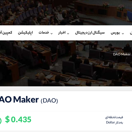
بان فروش
پشتیبان فروش
(ایمان پوراسماعیلی)
(محسن یزدی)
ل
بورس
سیگنال ارز دیجیتال
اخبار
خدمات
اپلیکیشن
کمپین آ
09927779040
موبایل
9304891085
شروع گفتگو
واتساپ
شروع گفتگ
@Armteam_admin_por
تلگرام
Armteam_admin_103
DAO Maker
107
داخلی
03
AO Maker
(DAO)
$ 0.435
قیمت‌لحظه‌ای
به‌دلار Dollar