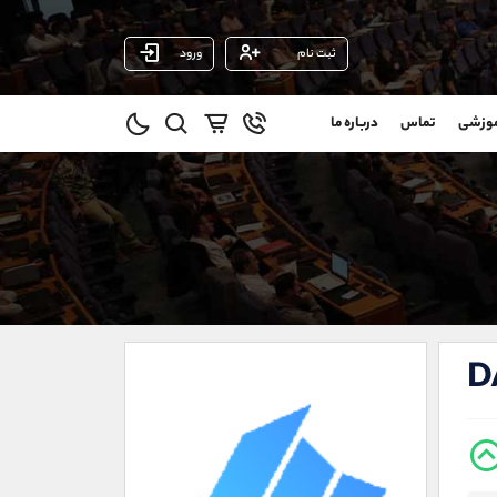
ثبت نام
ورود
پشتیبان فروش
(یوسف فرخنده)
موزشی
تماس
درباره ما
0
موبایل
09194198792
و
واتساپ
شروع گفتگو
@
تلگرام
@Armteam_admin_33
1
داخلی
118
021-22021030
021-22021040
D
90001030
@alireza.mehrabii
@alirezamehrabi_com
@alirezamehrabi_official