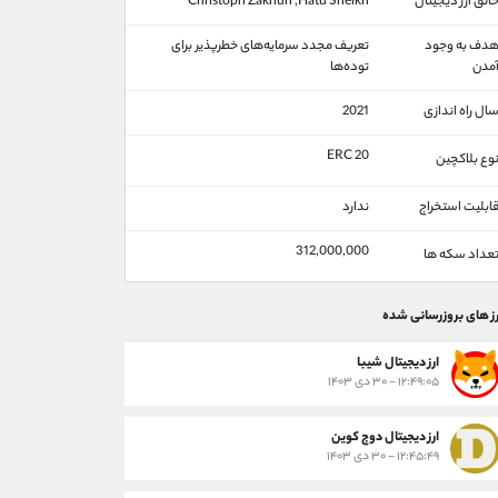
الق ارز دیجیتال
Christoph Zaknun ,Hatu Sheikh
دف به وجود
تعریف مجدد سرمایه‌های خطرپذیر برای
مدن
توده‌ها
ال راه اندازی
2021
ERC 20
وع بلاکچین
ابلیت استخراج
ندارد
312,000,000
عداد سکه ها
رز های بروزرسانی شده
ارز ديجيتال شیبا
۱۲:۴۹:۰۵ - ۳۰ دی ۱۴۰۳
ارز دیجیتال دوج کوین
۱۲:۴۵:۴۹ - ۳۰ دی ۱۴۰۳