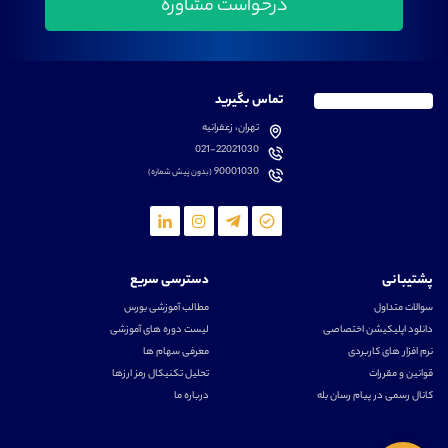
تماس بگیرید
تهران، زعفرانیه
021-22021030
90001030
(بدون پیش شماره)
پشتیبانی
دسترسی سریع
سوالات متداول
مطالب آموزشی بورس
دانلود اپلیکیشن اختصاصی
لیست دوره های آموزشی
نرم افزار های کاربردی
معرفی سهام ها
قوانین و مقررات
تحلیل تکنیکال رمز ارزها
کانال رسمی در پیام رسان بله
درباره ما