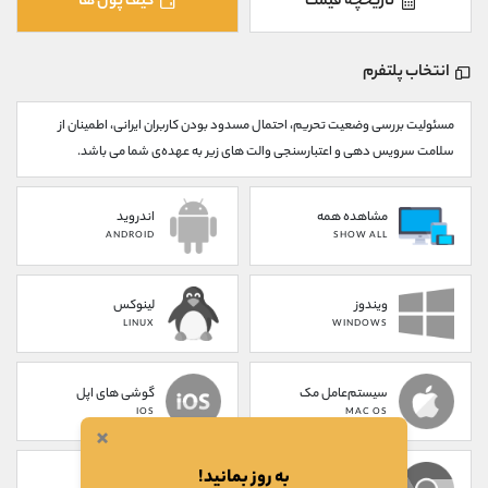
تاریخچه قیمت
کیف پول ها
کانال بله
@alirezamehrabi_official
انتخاب پلتفرم
مسئولیت بررسی وضعیت تحریم، احتمال مسدود بودن کاربران ایرانی، اطمینان از
سلامت سرویس دهی و اعتبارسنجی والت های زیر به عهده‌ی شما می باشد.
مشاهده همه
اندروید
ANDROID
SHOW ALL
ویندوز
لینوکس
LINUX
WINDOWS
سیستم‌عامل مک
گوشی های اپل
IOS
MAC OS
×
به روز بمانید!
پلاگین کروم
تحت وب