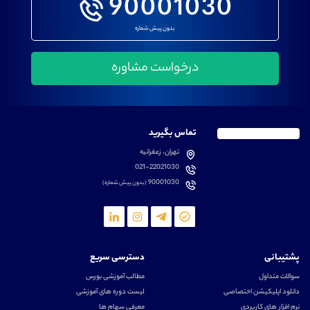
90001030
بدون پیش شماره
تماس بگیرید
تهران، زعفرانیه
021-22021030
90001030
(بدون پیش شماره)
پشتیبانی
دسترسی سریع
سوالات متداول
مطالب آموزشی بورس
دانلود اپلیکیشن اختصاصی
لیست دوره های آموزشی
نرم افزار های کاربردی
معرفی سهام ها