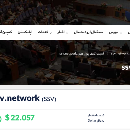
بان فروش
پشتیبان فروش
(ایمان پوراسماعیلی)
(محسن یزدی)
ل
بورس
سیگنال ارز دیجیتال
اخبار
خدمات
اپلیکیشن
کمپین آ
09927779040
موبایل
9304891085
شروع گفتگو
واتساپ
شروع گفتگ
@Armteam_admin_por
تلگرام
Armteam_admin_103
ssv.network
لیست کیف پول های ssv.network
107
داخلی
03
sv.network
(SSV)
$ 22.057
قیمت‌لحظه‌ای
به‌دلار Dollar