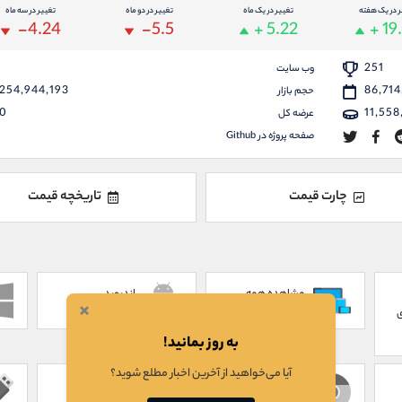
ر در یک هفته
تغییر در یک ماه
تغییر در دو ماه
تغییر در سه ماه
-4.24
-5.5
+ 5.22
+ 19
251
وب سایت
254,944,193
86,714
حجم بازار
0
11,558
عرضه کل
صفحه پروژه در Github
چارت قیمت
تاریخچه قیمت
مشاهده همه
اندروید
×
ANDROID
SHOW ALL
ی
به روز بمانید!
آیا می‌خواهید از آخرین اخبار مطلع شوید؟
پلاگین کروم
تحت وب
WEB
CHROME EXTENSION