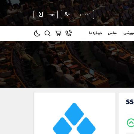
ثبت نام
ورود
پشتیبان فروش
(فائزه تهرانی)
موزشی
تماس
درباره ما
0
موبایل
09101364784
و
واتساپ
شروع گفتگو
@
تلگرام
@Armteam_admin_104
1
داخلی
104
021-22021030
021-22021040
s
90001030
@alireza.mehrabii
@alirezamehrabi_com
@alirezamehrabi_official