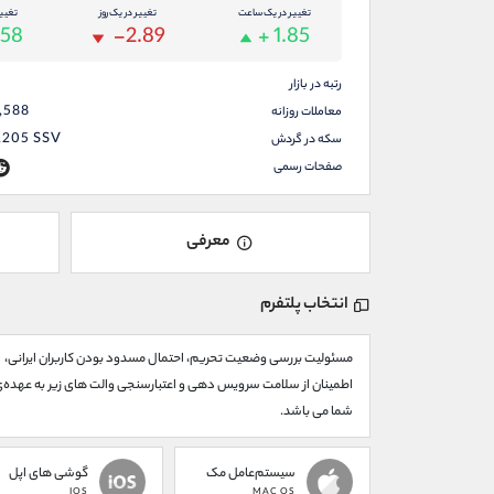
تغییر در یک ساعت
تغییر در یک روز
تغیی
.58
-2.89
+ 1.85
رتبه در بازار
,588
معاملات روزانه
,205
SSV
سکه در گردش
صفحات رسمی
معرفی
انتخاب پلتفرم
مسئولیت بررسی وضعیت تحریم، احتمال مسدود بودن کاربران ایرانی،
اطمینان از سلامت سرویس دهی و اعتبارسنجی والت های زیر به عهده‌
شما می باشد.
سیستم‌عامل مک
گوشی های اپل
IOS
MAC OS