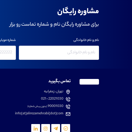
مشاوره رایگان
برای مشاوره رایگان نام و شماره تماست رو بزار
نام و نام خانوادگی
شماره موبای
تماس بگیرید
تهران، زعفرانیه
021-22021030
90001030
(بدون پیش شماره)
info[at]alirezamehrabi[dot]com