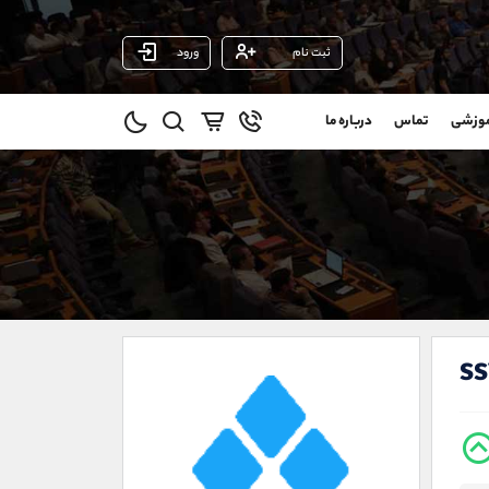
ثبت نام
ورود
پشتیبان فروش
(ایمان پوراسماعیلی)
موزشی
تماس
درباره ما
0
موبایل
09927779040
و
واتساپ
شروع گفتگو
@
تلگرام
@Armteam_admin_por
11
داخلی
107
021-22021030
021-22021040
s
90001030
@alireza.mehrabii
@alirezamehrabi_com
@alirezamehrabi_official