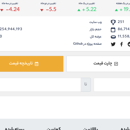
ر در یک هفته
تغییر در یک ماه
تغییر در دو ماه
تغییر در سه ماه
-4.24
-5.5
+ 5.22
+ 19
251
وب سایت
254,944,193
86,714
حجم بازار
0
11,558
عرضه کل
صفحه پروژه در Github
چارت قیمت
تاریخچه قیمت
تا
 شده
بالاترین
کمترین
بسته شده