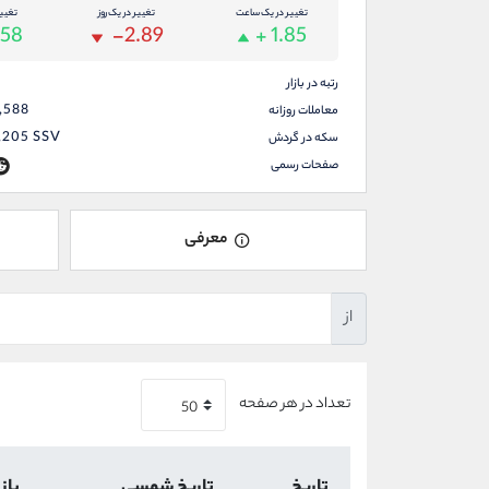
تغییر در یک ساعت
تغییر در یک روز
تغیی
.58
-2.89
+ 1.85
رتبه در بازار
,588
معاملات روزانه
,205
SSV
سکه در گردش
صفحات رسمی
معرفی
از
تعداد در هر صفحه
تاریخ
تاریخ شمسی
باز