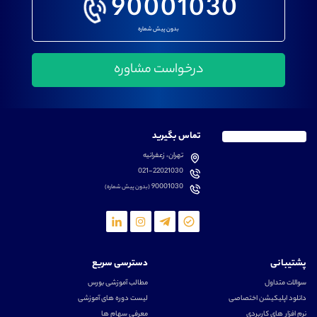
90001030
بدون پیش شماره
تماس بگیرید
تهران، زعفرانیه
021-22021030
90001030
(بدون پیش شماره)
پشتیبانی
دسترسی سریع
سوالات متداول
مطالب آموزشی بورس
دانلود اپلیکیشن اختصاصی
لیست دوره های آموزشی
نرم افزار های کاربردی
معرفی سهام ها