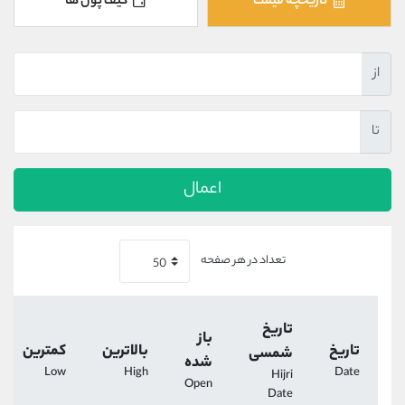
تاریخچه قیمت
کیف پول ها
کانال بله
@alirezamehrabi_official
از
تا
اعمال
تعداد در هر صفحه
تاریخ
باز
تاریخ
بالاترین
کمترین
شمسی
شده
Low
High
Date
Hijri
Open
Date