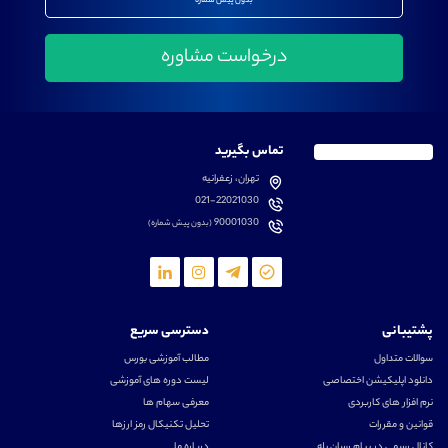
بدون پیش شماره
تماس بگیرید
تهران، زعفرانیه
021-22021030
90001030
(بدون پیش شماره)
پشتیبانی
دسترسی سریع
سوالات متداول
مطالب آموزشی بورس
دانلود اپلیکیشن اختصاصی
لیست دوره های آموزشی
نرم افزار های کاربردی
معرفی سهام ها
قوانین و مقررات
تحلیل تکنیکال رمز ارزها
کانال رسمی در پیام رسان بله
درباره ما