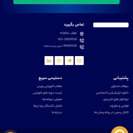
تماس بگیرید
تهران، زعفرانیه
021-22021030
90001030
(بدون پیش شماره)
پشتیبانی
دسترسی سریع
سوالات متداول
مطالب آموزشی بورس
دانلود اپلیکیشن اختصاصی
لیست دوره های آموزشی
نرم افزار های کاربردی
معرفی سهام ها
قوانین و مقررات
تحلیل تکنیکال رمز ارزها
کانال رسمی در پیام رسان بله
درباره ما