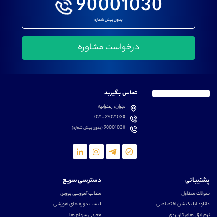
90001030
بدون پیش شماره
تماس بگیرید
تهران، زعفرانیه
021-22021030
90001030
(بدون پیش شماره)
پشتیبانی
دسترسی سریع
سوالات متداول
مطالب آموزشی بورس
دانلود اپلیکیشن اختصاصی
لیست دوره های آموزشی
نرم افزار های کاربردی
معرفی سهام ها