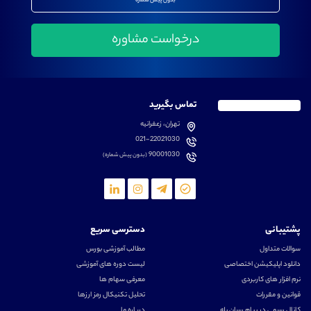
بدون پیش شماره
تماس بگیرید
تهران، زعفرانیه
021-22021030
90001030
(بدون پیش شماره)
پشتیبانی
دسترسی سریع
سوالات متداول
مطالب آموزشی بورس
دانلود اپلیکیشن اختصاصی
لیست دوره های آموزشی
نرم افزار های کاربردی
معرفی سهام ها
قوانین و مقررات
تحلیل تکنیکال رمز ارزها
کانال رسمی در پیام رسان بله
درباره ما