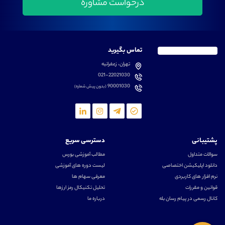
تماس بگیرید
تهران، زعفرانیه
021-22021030
90001030
(بدون پیش شماره)
پشتیبانی
دسترسی سریع
سوالات متداول
مطالب آموزشی بورس
دانلود اپلیکیشن اختصاصی
لیست دوره های آموزشی
نرم افزار های کاربردی
معرفی سهام ها
قوانین و مقررات
تحلیل تکنیکال رمز ارزها
کانال رسمی در پیام رسان بله
درباره ما