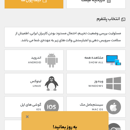
تاریخچه قیمت
کیف پول ها
کانال بله
@alirezamehrabi_official
انتخاب پلتفرم
مسئولیت بررسی وضعیت تحریم، احتمال مسدود بودن کاربران ایرانی، اطمینان از
سلامت سرویس دهی و اعتبارسنجی والت های زیر به عهده‌ی شما می باشد.
مشاهده همه
اندروید
ANDROID
SHOW ALL
ویندوز
لینوکس
LINUX
WINDOWS
سیستم‌عامل مک
گوشی های اپل
IOS
MAC OS
×
به روز بمانید!
پلاگین کروم
تحت وب