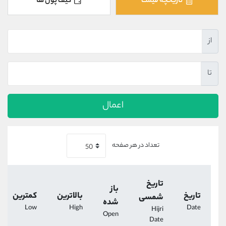
تاریخچه قیمت
کیف پول ها
کانال بله
@alirezamehrabi_official
از
تا
اعمال
تعداد در هر صفحه
تاریخ
باز
تاریخ
بالاترین
کمترین
شمسی
شده
Low
High
Date
Hijri
Open
Date