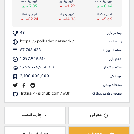
موبایل
09927779040
تغییر در یک ساعت
تغییر در یک روز
تغییر در یک هفته
+ 7.35
-3.29
+ 0.44
واتساپ
شروع گفتگو
تغییر در یک ماه
تغییر در دو ماه
تغییر در سه ماه
تلگرام
@Armteam_admin_por
-39.24
-14.36
-5.66
داخلی
107
43
رتبه در بازار
پشتیبان فروش
(فائزه تهرانی)
https://polkadot.network/
وب سایت
موبایل
67,748,438
09101364784
معاملات روزانه
واتساپ
شروع گفتگو
1,397,949,614
حجم بازار
تلگرام
@Armteam_admin_104
1,696,774,554
DOT
سکه در گردش
داخلی
104
2,100,000,000
عرضه کل
صفحات رسمی
اطلاعات تماس
(دفتر فروش)
https://github.com/w3f
صفحه پروژه در Github
تلفن
021-22021030
تلفن
021-22021040
بدون پیش شماره
90001030
معرفی
چارت قیمت
اینستاگرام
@alireza.mehrabii
کانال تلگرام
@alirezamehrabi_com