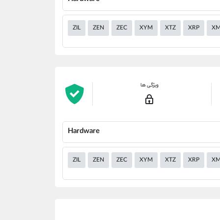
ZIL
ZEN
ZEC
XYM
XTZ
XRP
X
ویژگی ها
Hardware
ZIL
ZEN
ZEC
XYM
XTZ
XRP
X