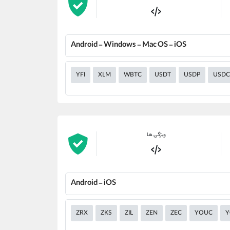
Android - Windows - Mac OS - iOS
YFI
XLM
WBTC
USDT
USDP
USDC
ویژگی ها
Android - iOS
ZRX
ZKS
ZIL
ZEN
ZEC
YOUC
Y