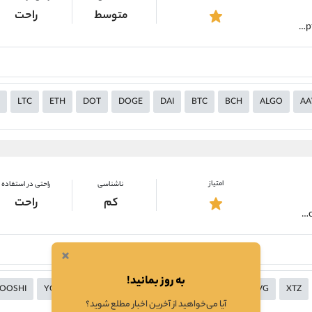
متوسط
راحت
https://alirezamehrabi.com/cryptocurrency/wallet/blockchain-wallet
LTC
ETH
DOT
DOGE
DAI
BTC
BCH
ALGO
AA
امتیاز
ناشناسی
راحتی در استفاده
کم
راحت
https://alirezamehrabi.com/cryptocurrency/wallet/safepal-wallet
×
به روز بمانید!
OOSHI
YGG
YFI
XYO
XYM
XWC
XVS
XVG
XTZ
آیا می‌خواهید از آخرین اخبار مطلع شوید؟