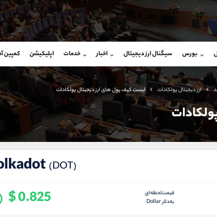
بان فروش
پشتیبان فروش
(فائزه تهرانی)
(ایمان پوراسماعیلی)
ل
بورس
سیگنال ارز دیجیتال
اخبار
خدمات
اپلیکیشن
کمپین آ
09101364784
موبایل
9927779040
شروع گفتگو
واتساپ
شروع گفتگ
@Armteam_admin_104
تلگرام
Armteam_admin_por
د
ارز دیجیتال پولکادات
لیست کیف پول های ارز دیجیتال پولکادات
104
داخلی
07
پولکادات
olkadot
(DOT)
$ 0.825
قیمت‌لحظه‌ای
به‌دلار Dollar