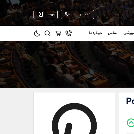
ثبت نام
ورود
پشتیبان فروش
(محسن یزدی)
موزشی
تماس
درباره ما
0
موبایل
09304891085
و
واتساپ
شروع گفتگو
@
تلگرام
@Armteam_admin_103
1
داخلی
103
021-22021030
021-22021040
P
90001030
@alireza.mehrabii
@alirezamehrabi_com
@alirezamehrabi_official