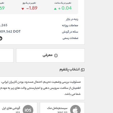
تغییر در یک ساعت
تغییر در یک روز
تغیی
.69
-1.89
+ 0.04
رتبه در بازار
4,265
معاملات روزانه
,809,562
DOT
سکه در گردش
صفحات رسمی
معرفی
انتخاب پلتفرم
مسئولیت بررسی وضعیت تحریم، احتمال مسدود بودن کاربران ایرانی،
اطمینان از سلامت سرویس دهی و اعتبارسنجی والت های زیر به عهده‌
شما می باشد.
سیستم‌عامل مک
گوشی های اپل
IOS
MAC OS