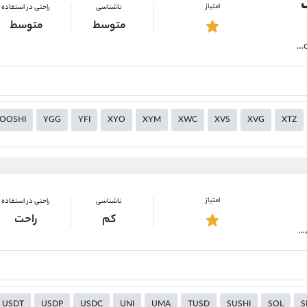
امتیاز
ناشناسی
راحتی در استفاده
متوسط
متوسط
https://alirezamehrabi.com/cryptocurrency/wallet/safepal-wallet
OOSHI
YGG
YFI
XYO
XYM
XWC
XVS
XVG
XTZ
امتیاز
ناشناسی
راحتی در استفاده
کم
راحت
https://alirezamehrabi.com/cryptocurrency/wallet/wirex-wallet
USDT
USDP
USDC
UNI
UMA
TUSD
SUSHI
SOL
S