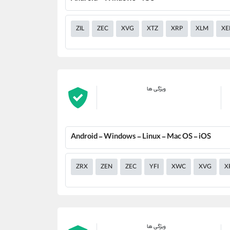
ZIL
ZEC
XVG
XTZ
XRP
XLM
X
ویژگی ها
Android - Windows - Linux - Mac OS - iOS
ZRX
ZEN
ZEC
YFI
XWC
XVG
X
ویژگی ها