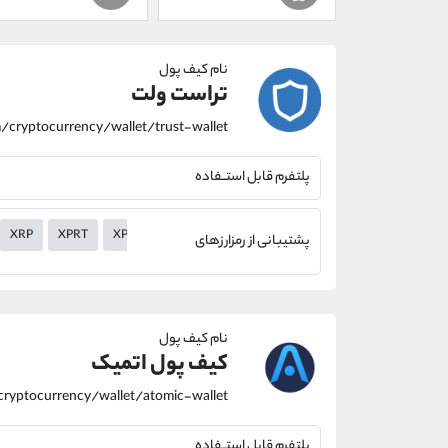
نام کیف پول
تراست ولت
پلتفرم قابل استــفاده
XRP
XPRT
XPR
XMR
XLM
XHV
XEM
XEC
XDC
پشتیبانی از رمزارزهای
نام کیف پول
کیف پول اتمیک
پلتفرم قابل استــفاده