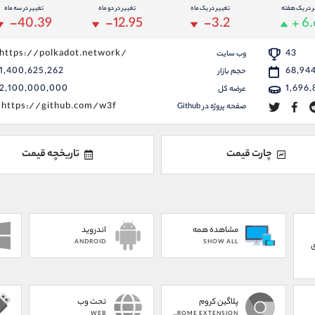
ر در یک هفته
تغییر در یک ماه
تغییر در دو ماه
تغییر در سه ماه
-40.39
-12.95
-3.2
+ 6
https://polkadot.network/
43
وب سایت
1,400,625,262
68,94
حجم بازار
2,100,000,000
1,696
عرضه کل
https://github.com/w3f
صفحه پروژه در Github
چارت قیمت
تاریخچه قیمت
مشاهده همه
اندروید
ANDROID
SHOW ALL
ی
پلاگین کروم
تحت وب
WEB
CHROME EXTENSION