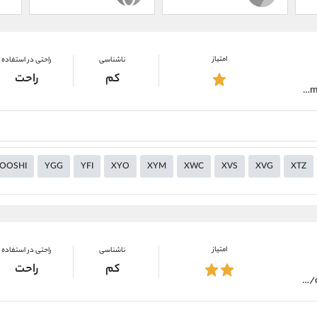
امتیاز
ناشناسی
راحتی در استفاده
کم
راحت
https://alirezamehrabi.com/cryptocurrency/wallet/trust-wallet
OOSHI
YGG
YFI
XYO
XYM
XWC
XVS
XVG
XTZ
امتیاز
ناشناسی
راحتی در استفاده
کم
راحت
https://alirezamehrabi.com/cryptocurrency/wallet/atomic-wallet