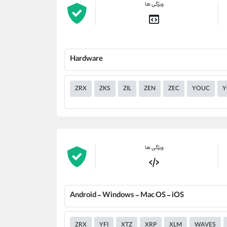
ویژگی ها
Hardware
ZRX
ZKS
ZIL
ZEN
ZEC
YOUC
Y
ویژگی ها
Android - Windows - Mac OS - iOS
ZRX
YFI
XTZ
XRP
XLM
WAVES