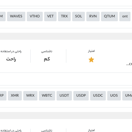
EM
WAVES
VTHO
VET
TRX
SOL
RVN
QTUM
ont
امتیاز
ناشناسی
راحتی در استفاده
کم
راحت
https://alirezamehrabi.com/cryptocurrency/wallet/coinomi-wallet
RP
XMR
WRX
WBTC
USDT
USDP
USDC
UOS
UM
امتیاز
ناشناسی
راحتی در استفاده