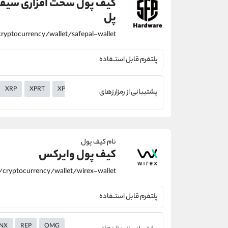
کیف پول سخت افزاری سیف
پل
پلتفرم قابل استــفاده
XRP
XPRT
XPR
XMR
XLM
XHV
XEM
XEC
XDC
پشتیبانی از رمزارزهای
نام کیف پول
کیف پول وایرکس
پلتفرم قابل استــفاده
NX
REP
OMG
NANO
MKR
MATIC
LTC
LRC
LN