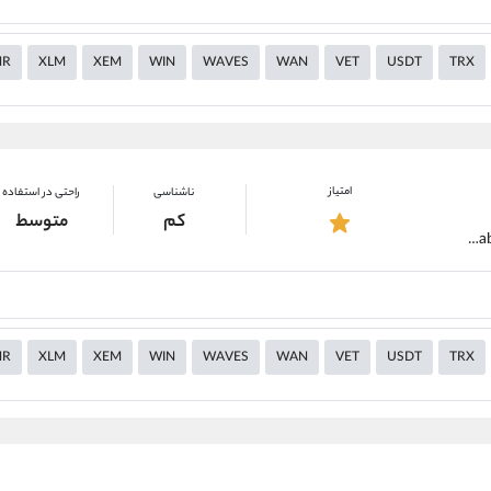
MR
XLM
XEM
WIN
WAVES
WAN
VET
USDT
TRX
امتیاز
ناشناسی
راحتی در استفاده
کم
متوسط
https://alirezamehrabi.com/cryptocurrency/wallet/ledger
MR
XLM
XEM
WIN
WAVES
WAN
VET
USDT
TRX