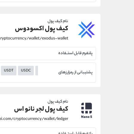
نام کیف پول
کیف پول اکسودوس
پلتفرم قابل استــفاده
USDT
USDC
UNI
UMA
TUSD
TRX
THETA
TFUEL
پشتیبانی از رمزارزهای
نام کیف پول
کیف پول لجر نانو اس
پلتفرم قابل استــفاده