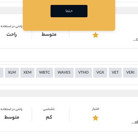
حتما
امتیاز
ناشناسی
راحتی در استفاده
متوسط
راحت
https://alirezamehrabi.com/cryptocurrency/wallet/exodus-wallet
R
XLM
XEM
WBTC
WAVES
VTHO
VGX
VET
VERI
امتیاز
ناشناسی
راحتی در استفاده
کم
متوسط
https://alirezamehrabi.com/cryptocurrency/wallet/ledger