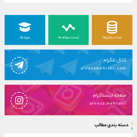
لیست رمزارزها
لیست سهام ها
دوره ها
کانال تلگرام
alirezamehrabi_com
صفحه اینستاگرام
alireza.mehrabii
دسته بندی مطالب