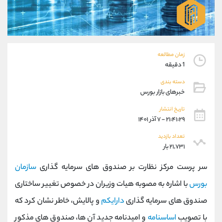
موبایل
09304891085
واتساپ
شروع گفتگو
تلگرام
@Armteam_admin_103
داخلی
103
زمان مطالعه
1 دقیقه
پشتیبان فروش
(ایمان پوراسماعیلی)
دسته بندی
موبایل
09927779040
خبرهای بازار بورس
واتساپ
شروع گفتگو
تلگرام
@Armteam_admin_por
تاریخ انتشار
۲۱:۴۱:۲۹ - ۷ آذر ۱۴۰۱
داخلی
107
تعداد بازدید
۲۱,۷۳۱ بار
اطلاعات تماس
(دفتر فروش)
تلفن
021-22021030
سر پرست مرکز نظارت بر صندوق های سرمایه گذاری
سازمان
تلفن
021-22021040
بورس
با اشاره به مصوبه هیات وزیران در خصوص تغییر ساختاری
بدون پیش شماره
90001030
صندوق های سرمایه گذاری
دارایکم
و پالایش، خاطر نشان کرد که
اینستاگرام
@alireza.mehrabii
کانال تلگرام
@alirezamehrabi_com
با تصویب
اساسنامه
و امیدنامه جدید آن ها، صندوق های مذکور