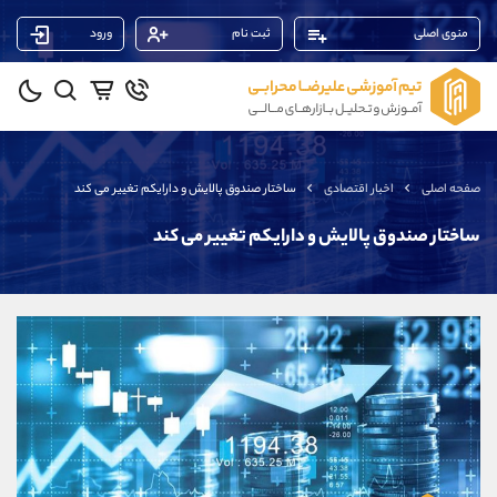
منوی اصلی
ثبت نام
ورود
پشتیبان فروش
(یوسف فرخنده)
موبایل
09194198792
واتساپ
شروع گفتگو
صفحه اصلی
اخبار اقتصادی
ساختار صندوق پالایش و دارایکم تغییر می کند
تلگرام
@Armteam_admin_33
داخلی
118
ساختار صندوق پالایش و دارایکم تغییر می کند
پشتیبان فروش
(فائزه تهرانی)
موبایل
09101364784
واتساپ
شروع گفتگو
تلگرام
@Armteam_admin_104
داخلی
104
پشتیبان فروش
(محسن یزدی)