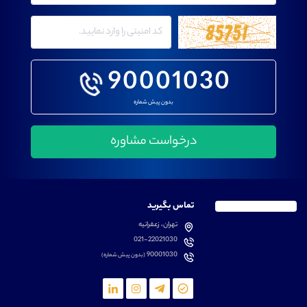
90001030
بدون پیش شماره
تماس بگیرید
تهران، زعفرانیه
021-22021030
90001030
(بدون پیش شماره)