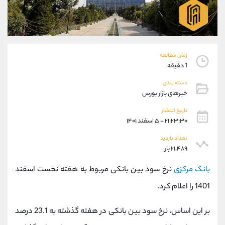
موبایل
09304891085
واتساپ
شروع گفتگو
تلگرام
@Armteam_admin_103
داخلی
103
زمان مطالعه
1 دقیقه
پشتیبان فروش
(یوسف فرخنده)
دسته بندی
موبایل
09194198792
خبرهای بازار بورس
واتساپ
شروع گفتگو
تلگرام
@Armteam_admin_33
تاریخ انتشار
۲۱:۲۳:۳۰ - ۵ اسفند ۱۴۰۱
داخلی
118
تعداد بازدید
۲۱,۴۸۹ بار
اطلاعات تماس
(دفتر فروش)
تلفن
021-22021030
بانک مرکزی
نرخ سود بین بانکی مربوط به هفته نخست اسفند
تلفن
021-22021040
1401 را اعلام کرد.
بدون پیش شماره
90001030
اینستاگرام
@alireza.mehrabii
بر این اساس، نرخ سود بین بانکی در هفته گذشته به 23.1 درصد
کانال تلگرام
@alirezamehrabi_com