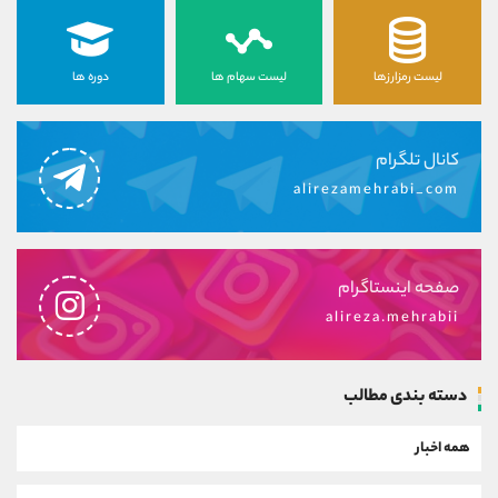
لیست رمزارزها
لیست سهام ها
دوره ها
کانال تلگرام
alirezamehrabi_com
صفحه اینستاگرام
alireza.mehrabii
دسته بندی مطالب
همه اخبار