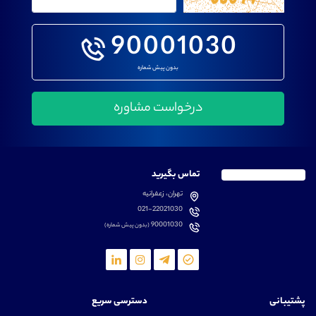
90001030
بدون پیش شماره
تماس بگیرید
تهران، زعفرانیه
021-22021030
90001030
(بدون پیش شماره)
پشتیبانی
دسترسی سریع