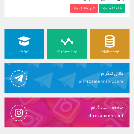
بله ، مفید بود
خیر ، مفید نبود
لیست رمزارزها
لیست سهام ها
دوره ها
کانال تلگرام
alirezamehrabi_com
صفحه اینستاگرام
alireza.mehrabii