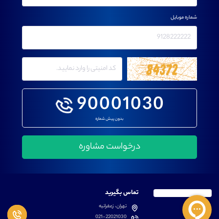
شماره موبایل
90001030
بدون پیش شماره
تماس بگیرید
تهران، زعفرانیه
021-22021030