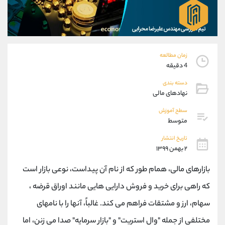
موبایل
09194198792
واتساپ
شروع گفتگو
تلگرام
@Armteam_admin_33
داخلی
118
زمان مطالعه
4 دقیقه
پشتیبان فروش
(فائزه تهرانی)
دسته بندی
موبایل
09101364784
نهادهای مالی
واتساپ
شروع گفتگو
تلگرام
@Armteam_admin_104
سطح آموزش
متوسط
داخلی
104
تاریخ انتشار
۲ بهمن ۱۳۹۹
اطلاعات تماس
(دفتر فروش)
تلفن
021-22021030
بازارهای مالی، همام طور که از نام آن پیداست، نوعی بازار است
تلفن
021-22021040
که راهی برای خرید و فروش دارایی هایی مانند اوراق قرضه ،
بدون پیش شماره
90001030
سهام، ارز و مشتقات فراهم می کند. غالباً، آنها را با نامهای
اینستاگرام
@alireza.mehrabii
کانال تلگرام
@alirezamehrabi_com
مختلفی از جمله "وال استریت" و "بازار سرمایه" صدا می زنن، اما