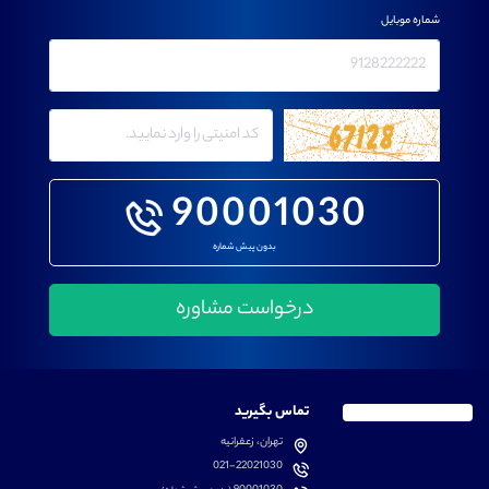
شماره موبایل
90001030
بدون پیش شماره
تماس بگیرید
تهران، زعفرانیه
021-22021030