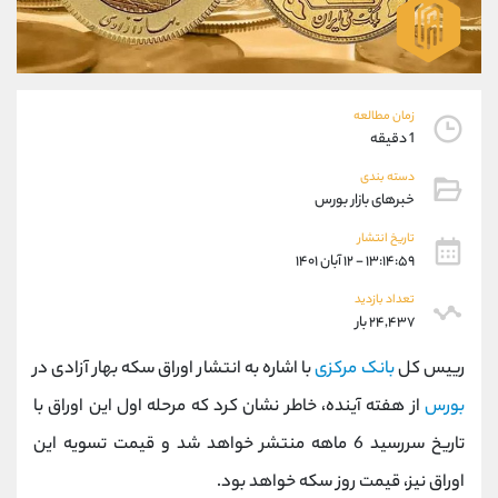
موبایل
09194198792
واتساپ
شروع گفتگو
تلگرام
@Armteam_admin_33
داخلی
118
زمان مطالعه
1 دقیقه
پشتیبان فروش
(فائزه تهرانی)
دسته بندی
موبایل
09101364784
خبرهای بازار بورس
واتساپ
شروع گفتگو
تاریخ انتشار
تلگرام
@Armteam_admin_104
۱۳:۱۴:۵۹ - ۱۲ آبان ۱۴۰۱
داخلی
104
تعداد بازدید
۲۴,۴۳۷ بار
اطلاعات تماس
(دفتر فروش)
رییس کل
بانک مرکزی
با اشاره به انتشار اوراق سکه بهار آزادی در
تلفن
021-22021030
تلفن
021-22021040
بورس
از هفته آینده، خاطر نشان کرد که مرحله اول این اوراق با
بدون پیش شماره
90001030
تاریخ سررسید 6 ماهه منتشر خواهد شد و قیمت تسویه این
اینستاگرام
@alireza.mehrabii
کانال تلگرام
@alirezamehrabi_com
اوراق نیز، قیمت روز سکه خواهد بود.