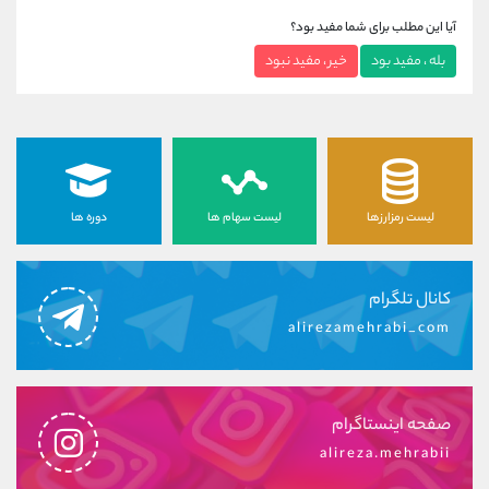
آیا این مطلب برای شما مفید بود؟
بله ، مفید بود
خیر ، مفید نبود
لیست رمزارزها
لیست سهام ها
دوره ها
کانال تلگرام
alirezamehrabi_com
صفحه اینستاگرام
alireza.mehrabii