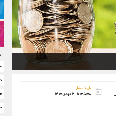
د
هم
خب
تاریخ انتشار
س
۱۰:۳۵:۰۸ - ۱۲ بهمن ۱۴۰۰
خب
خب