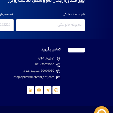
برای مشاوره رایگان نام و شماره تماست رو بزار
نام و نام خانوادگی
شماره موبای
تماس بگیرید
تهران، زعفرانیه
021-22021030
90001030
(بدون پیش شماره)
info[at]alirezamehrabi[dot]com