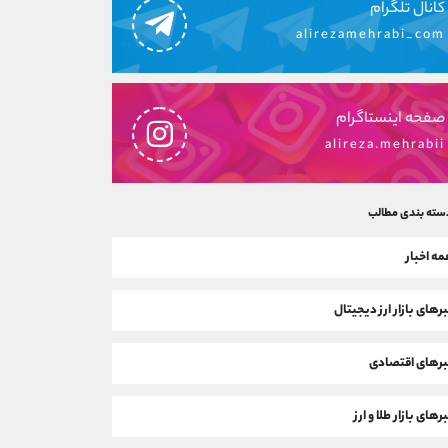
کانال تلگرام
alirezamehrabi_com
صفحه اینستاگرام
alireza.mehrabii
سته بندی مطالب
ه اخبار
رهای بازار ارز دیجیتال
رهای اقتصادی
رهای بازار طلا و ارز