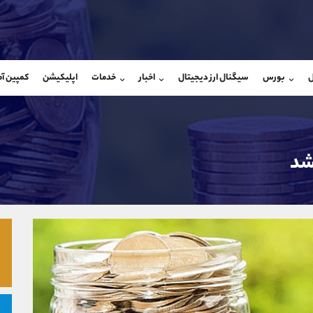
بان فروش
پشتیبان فروش
(ایمان پوراسماعیلی)
(یوسف فرخنده)
ل
بورس
سیگنال ارز دیجیتال
اخبار
خدمات
اپلیکیشن
کمپین آ
09927779040
موبایل
9194198792
شروع گفتگو
واتساپ
شروع گفتگ
@Armteam_admin_por
تلگرام
Armteam_admin_33
107
داخلی
8
شد