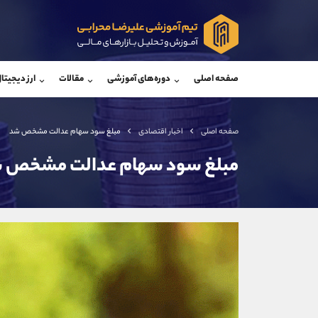
پشتیبان فروش
پشتی
(فائزه تهرانی)
صفحه اصلی
دوره‌های آموزشی
مقالات
ارز دیجیتا
موبایل
09101364784
موبایل
واتساپ
شروع گفتگو
واتساپ
تلگرام
@Armteam_admin_104
تلگرام
صفحه اصلی
اخبار اقتصادی
مبلغ سود سهام عدالت مشخص شد
داخلی
104
داخلی
مبلغ سود سهام عدالت مشخص 
اطلاعات تماس
(دفتر فروش)
تلفن
تلفن
بدون پیش شماره
اینستاگرام
کانال تلگرام
کانال بله