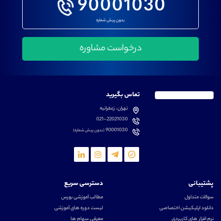
90001030
بدون پیش شماره
تماس بگیرید
تهران، زعفرانیه
021-22021030
90001030
(بدون پیش شماره)
پشتیبانی
دسترسی سریع
سوالات متداول
مطالب آموزشی بورس
دانلود اپلیکیشن اختصاصی
لیست دوره های آموزشی
نرم افزار های کاربردی
معرفی سهام ها