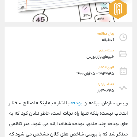
موبایل
09101364784
واتساپ
شروع گفتگو
تلگرام
@Armteam_admin_104
داخلی
104
زمان مطالعه
1 دقیقه
پشتیبان فروش
(یوسف فرخنده)
دسته بندی
موبایل
09194198792
خبرهای بازار بورس
واتساپ
شروع گفتگو
تلگرام
@Armteam_admin_33
تاریخ انتشار
۱۳:۳۷:۴۵ - ۲۵ آبان ۱۴۰۰
داخلی
118
تعداد بازدید
۳۰,۷۴۵ بار
اطلاعات تماس
(دفتر فروش)
تلفن
021-22021030
رییس سازمان برنامه و
بودجه
با اشاره به اینکه اصلاح ساختار
تلفن
021-22021040
انتخاب نیست؛ بلکه تنها راه نجات است، خاطر نشان کرد که به
بدون پیش شماره
90001030
جای بودجه چند جلدی، بودجه شفاف ارائه می شود. میر کاظمی
اینستاگرام
@alireza.mehrabii
کانال تلگرام
@alirezamehrabi_com
متذکر شد که با بررسی شاخص های کلان مشخص می شود که