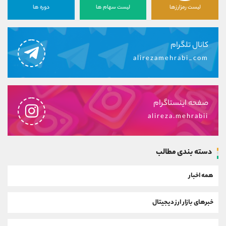
لیست رمزارزها
لیست سهام ها
دوره ها
کانال تلگرام
alirezamehrabi_com
صفحه اینستاگرام
alireza.mehrabii
دسته بندی مطالب
همه اخبار
خبرهای بازار ارز دیجیتال