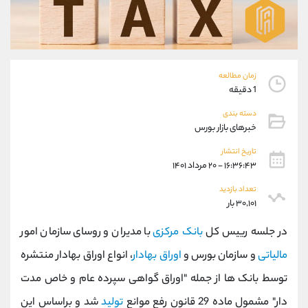
موبایل
09304891085
واتساپ
شروع گفتگو
تلگرام
@Armteam_admin_103
داخلی
103
زمان مطالعه
1 دقیقه
پشتیبان فروش
(فائزه تهرانی)
دسته بندی
موبایل
09101364784
خبرهای بازار بورس
واتساپ
شروع گفتگو
تلگرام
@Armteam_admin_104
تاریخ انتشار
۱۶:۳۶:۴۳ - ۲۰ مرداد ۱۴۰۱
داخلی
104
تعداد بازدید
۳۰,۱۰۱ بار
اطلاعات تماس
(دفتر فروش)
تلفن
021-22021030
در جلسه رییس کل
بانک مرکزی
با مدیران و روسای سازمان امور
تلفن
021-22021040
مالیاتی
و سازمان بورس و
اوراق بهادار
، انواع اوراق بهادار منتشره
بدون پیش شماره
90001030
توسط بانک ها از جمله "اوراق گواهی سپرده عام و خاص مدت
اینستاگرام
@alireza.mehrabii
کانال تلگرام
@alirezamehrabi_com
دار" مشمول ماده 29 قانون رفع موانع
تولید
شد و براساس این