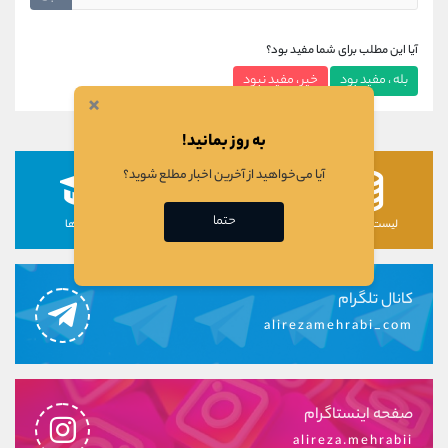
آیا این مطلب برای شما مفید بود؟
بله ، مفید بود
خیر ، مفید نبود
×
به روز بمانید!
آیا می‌خواهید از آخرین اخبار مطلع شوید؟
حتما
لیست رمزارزها
لیست سهام ها
دوره ها
کانال تلگرام
alirezamehrabi_com
صفحه اینستاگرام
alireza.mehrabii