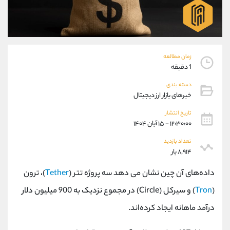
موبایل
09194198792
واتساپ
شروع گفتگو
تلگرام
@Armteam_admin_33
داخلی
118
زمان مطالعه
1 دقیقه
پشتیبان فروش
(محسن یزدی)
دسته بندی
موبایل
09304891085
خبرهای بازار ارز دیجیتال
واتساپ
شروع گفتگو
تلگرام
@Armteam_admin_103
تاریخ انتشار
۱۲:۳۰:۰۰ - ۱۵ آبان ۱۴۰۴
داخلی
103
تعداد بازدید
۸,۹۱۴ بار
اطلاعات تماس
(دفتر فروش)
تلفن
021-22021030
داده‌های آن چین نشان می دهد سه پروژه‌ تتر (
Tether
)، ترون
تلفن
021-22021040
(
Tron
) و سیرکل (Circle) در مجموع نزدیک به 900 میلیون دلار
بدون پیش شماره
90001030
درآمد ماهانه ایجاد کرده‌اند.
اینستاگرام
@alireza.mehrabii
کانال تلگرام
@alirezamehrabi_com