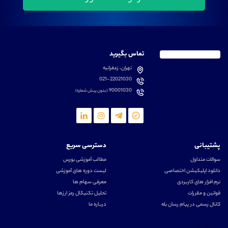
تماس بگیرید
تهران، زعفرانیه
021-22021030
90001030
(بدون پیش شماره)
پشتیبانی
دسترسی سریع
سوالات متداول
مطالب آموزشی بورس
دانلود اپلیکیشن اختصاصی
لیست دوره های آموزشی
نرم افزار های کاربردی
معرفی سهام ها
قوانین و مقررات
تحلیل تکنیکال رمز ارزها
کانال رسمی در پیام رسان بله
درباره ما