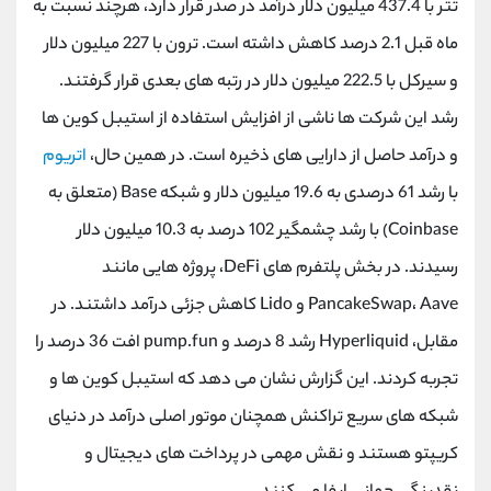
تتر با 437.4 میلیون دلار درآمد در صدر قرار دارد، هرچند نسبت به
کانال بله
@alirezamehrabi_official
ماه قبل 2.1 درصد کاهش داشته است. ترون با 227 میلیون دلار
و سیرکل با 222.5 میلیون دلار در رتبه های بعدی قرار گرفتند.
رشد این شرکت ها ناشی از افزایش استفاده از استیبل کوین ها
و درآمد حاصل از دارایی های ذخیره است. در همین حال،
اتریوم
با رشد 61 درصدی به 19.6 میلیون دلار و شبکه‌ Base (متعلق به
Coinbase) با رشد چشمگیر 102 درصد به 10.3 میلیون دلار
رسیدند. در بخش پلتفرم های DeFi، پروژه هایی مانند
PancakeSwap، Aave و Lido کاهش جزئی درآمد داشتند. در
مقابل، Hyperliquid رشد 8 درصد و pump.fun افت 36 درصد را
تجربه کردند. این گزارش نشان می دهد که استیبل کوین ها و
شبکه های سریع تراکنش همچنان موتور اصلی درآمد در دنیای
کریپتو هستند و نقش مهمی در پرداخت های دیجیتال و