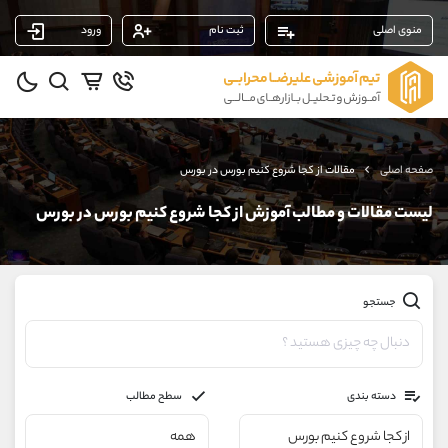
منوی اصلی
ثبت نام
ورود
پشتیبان فروش
(محسن یزدی)
موبایل
09304891085
واتساپ
شروع گفتگو
صفحه اصلی
مقالات از کجا شروع کنیم بورس در بورس
تلگرام
@Armteam_admin_103
داخلی
103
لیست مقالات و مطالب آموزش از کجا شروع کنیم بورس در بورس
پشتیبان فروش
(یوسف فرخنده)
موبایل
09194198792
جستجو
واتساپ
شروع گفتگو
تلگرام
@Armteam_admin_33
داخلی
118
دسته بندی
سطح مطالب
پشتیبان فروش
(فائزه تهرانی)