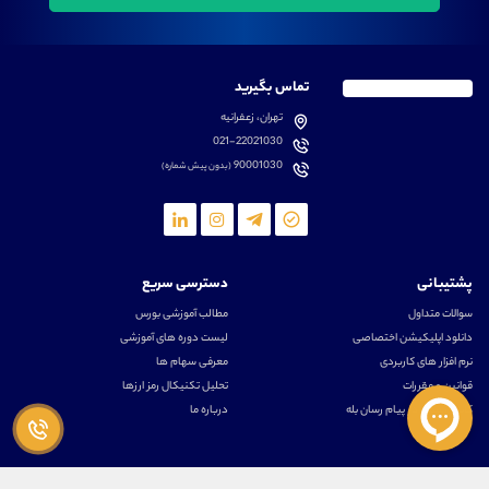
تماس بگیرید
تهران، زعفرانیه
021-22021030
90001030
(بدون پیش شماره)
پشتیبانی
دسترسی سریع
سوالات متداول
مطالب آموزشی بورس
دانلود اپلیکیشن اختصاصی
لیست دوره های آموزشی
نرم افزار های کاربردی
معرفی سهام ها
قوانین و مقررات
تحلیل تکنیکال رمز ارزها
کانال رسمی در پیام رسان بله
درباره ما