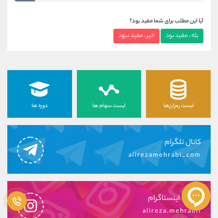
آیا این مطلب برای شما مفید بود؟
بله ، مفید بود
خیر ، مفید نبود
لیست رمزارزها
لیست سهام ها
دوره ها
کانال تلگرام
alirezamehrabi_com
صفحه اینستاگرام
alireza.mehrabii