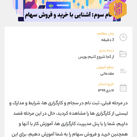
موبایل
09927779040
واتساپ
شروع گفتگو
تلگرام
@Armteam_admin_por
داخلی
107
زمان مطالعه
3 دقیقه
پشتیبان فروش
(فائزه تهرانی)
دسته بندی
موبایل
09101364784
از کجا شروع کنیم بورس
واتساپ
شروع گفتگو
تلگرام
@Armteam_admin_104
سطح آموزش
مقدماتی
داخلی
104
تاریخ انتشار
۱۶ دی ۱۳۹۹
اطلاعات تماس
(دفتر فروش)
تلفن
021-22021030
در مرحله قبلی، ثبت نام در سجام و کارگزاری ها، شرایط و مدارک و
تلفن
021-22021040
لیستی از کارگزاری ها را مشاهده کردید، حال در این مرحله قصد
بدون پیش شماره
90001030
داریم، شما را با پنل مدیریت کارگزاری ها، آموزش کار با آنها و
اینستاگرام
@alireza.mehrabii
کانال تلگرام
@alirezamehrabi_com
همچنین خرید و فروش سهام را به شما آموزش دهیم، برای این