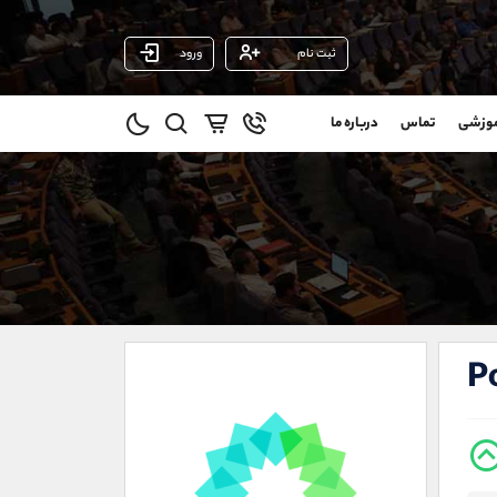
ثبت نام
ورود
پشتیبان فروش
(ایمان پوراسماعیلی)
موزشی
تماس
درباره ما
0
موبایل
09927779040
و
واتساپ
شروع گفتگو
@
تلگرام
@Armteam_admin_por
1
داخلی
107
021-22021030
021-22021040
P
90001030
@alireza.mehrabii
@alirezamehrabi_com
@alirezamehrabi_official