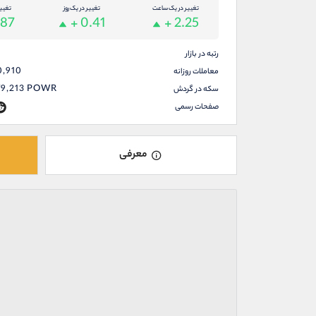
تغییر در یک ساعت
تغییر در یک روز
تغیی
.87
+ 0.41
+ 2.25
رتبه در بازار
0,910
معاملات روزانه
79,213
POWR
سکه در گردش
صفحات رسمی
معرفی