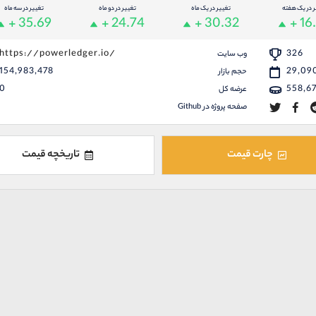
ر در یک هفته
تغییر در یک ماه
تغییر در دو ماه
تغییر در سه ماه
+ 35.69
+ 24.74
+ 30.32
+ 16
https://powerledger.io/
326
وب سایت
154,983,478
29,09
حجم بازار
0
558,6
عرضه کل
صفحه پروژه در Github
چارت قیمت
تاریخچه قیمت