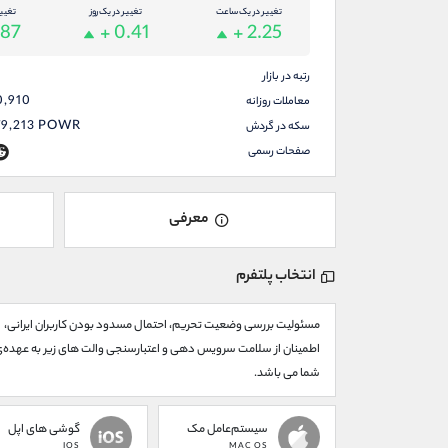
تغییر در یک ساعت
تغییر در یک روز
تغیی
.87
+ 0.41
+ 2.25
رتبه در بازار
0,910
معاملات روزانه
79,213
POWR
سکه در گردش
صفحات رسمی
معرفی
انتخاب پلتفرم
مسئولیت بررسی وضعیت تحریم، احتمال مسدود بودن کاربران ایرانی،
اطمینان از سلامت سرویس دهی و اعتبارسنجی والت های زیر به عهده‌
شما می باشد.
سیستم‌عامل مک
گوشی های اپل
IOS
MAC OS