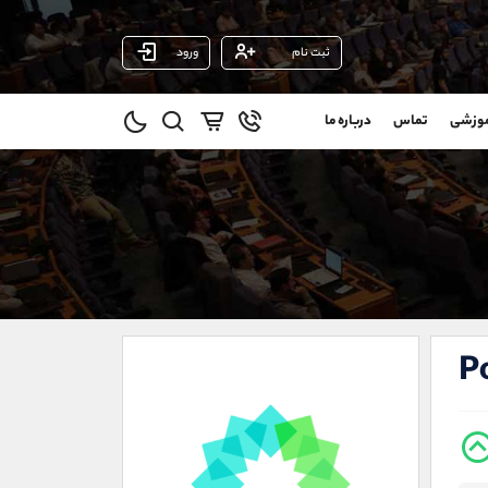
ثبت نام
ورود
پشتیبان فروش
(ایمان پوراسماعیلی)
موزشی
تماس
درباره ما
0
موبایل
09927779040
و
واتساپ
شروع گفتگو
@
تلگرام
@Armteam_admin_por
11
داخلی
107
021-22021030
021-22021040
P
90001030
@alireza.mehrabii
@alirezamehrabi_com
@alirezamehrabi_official