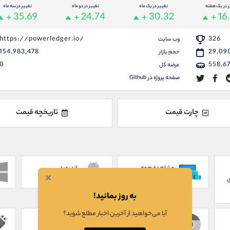
ر در یک هفته
تغییر در یک ماه
تغییر در دو ماه
تغییر در سه ماه
+ 35.69
+ 24.74
+ 30.32
+ 16
https://powerledger.io/
326
وب سایت
154,983,478
29,09
حجم بازار
0
558,6
عرضه کل
صفحه پروژه در Github
چارت قیمت
تاریخچه قیمت
مشاهده همه
اندروید
×
ANDROID
SHOW ALL
ی
به روز بمانید!
آیا می‌خواهید از آخرین اخبار مطلع شوید؟
پلاگین کروم
تحت وب
WEB
CHROME EXTENSION