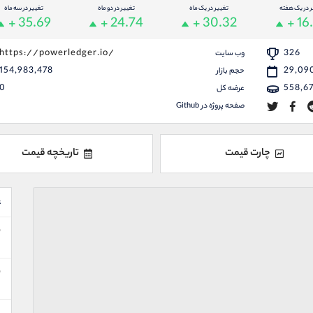
ر در یک هفته
تغییر در یک ماه
تغییر در دو ماه
تغییر در سه ماه
+ 35.69
+ 24.74
+ 30.32
+ 16
https://powerledger.io/
326
وب سایت
154,983,478
29,09
حجم بازار
0
558,6
عرضه کل
صفحه پروژه در Github
چارت قیمت
تاریخچه قیمت
ع
ن
ا
ن
ا