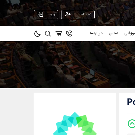
ثبت نام
ورود
پشتیبان فروش
(ایمان پوراسماعیلی)
موزشی
تماس
درباره ما
0
موبایل
09927779040
و
واتساپ
شروع گفتگو
@
تلگرام
@Armteam_admin_por
1
داخلی
107
021-22021030
021-22021040
P
90001030
@alireza.mehrabii
@alirezamehrabi_com
@alirezamehrabi_official