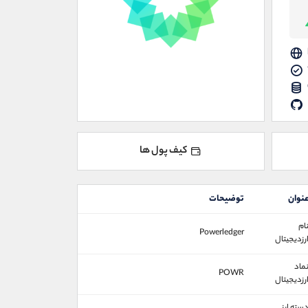
کیف پول ها
نوان
توضیحات
ام
Powerledger
رزدیجیتال
ماد
POWR
رزدیجیتال