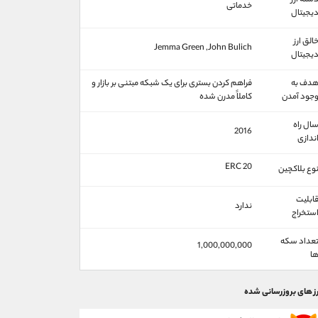
سته ارز
خدماتی
یجیتال
الق ارز
Jemma Green ,John Bulich
یجیتال
دف به
فراهم کردن بستری برای یک شبکه مبتنی بر بازار و
جود آمدن
کاملاً مدرن‌ شده
ال راه
2016
ندازی
ERC 20
وع بلاکچین
ابلیت
ندارد
ستخراج
عداد سکه
1,000,000,000
ا
رز های بروزرسانی شده