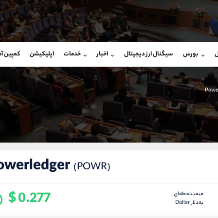
بان فروش
پشتیبان فروش
(یوسف فرخنده)
(محسن یزدی)
ل
بورس
سیگنال ارز دیجیتال
اخبار
خدمات
اپلیکیشن
کمپین آ
09194198792
موبایل
9304891085
شروع گفتگو
واتساپ
شروع گفتگ
@Armteam_admin_33
تلگرام
Armteam_admin_103
Powe
118
داخلی
03
owerledger
(POWR)
$ 0.277
قیمت‌لحظه‌ای
به‌دلار Dollar