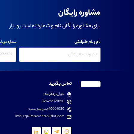
مشاوره رایگان
برای مشاوره رایگان نام و شماره تماست رو بزار
نام و نام خانوادگی
شماره موبای
تماس بگیرید
تهران، زعفرانیه
021-22021030
90001030
(بدون پیش شماره)
info[at]alirezamehrabi[dot]com