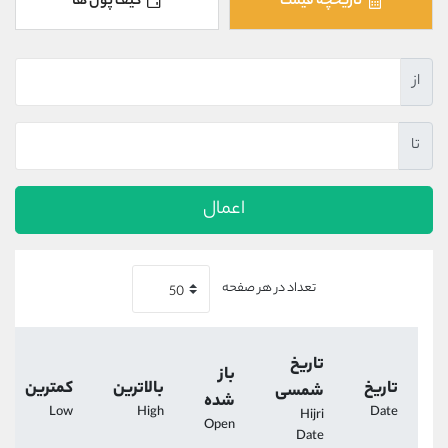
تاریخچه قیمت
کیف پول ها
کانال بله
@alirezamehrabi_official
از
تا
اعمال
تعداد در هر صفحه
تاریخ
باز
تاریخ
بالاترین
کمترین
شمسی
شده
Low
High
Date
Hijri
Open
Date