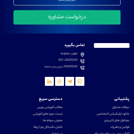
بدون پیش شماره
تماس بگیرید
تهران، زعفرانیه
021-22021030
90001030
(بدون پیش شماره)
پشتیبانی
دسترسی سریع
سوالات متداول
مطالب آموزشی بورس
دانلود اپلیکیشن اختصاصی
لیست دوره های آموزشی
نرم افزار های کاربردی
معرفی سهام ها
قوانین و مقررات
تحلیل تکنیکال رمز ارزها
کانال رسمی در پیام رسان بله
درباره ما