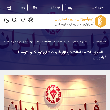
منوی اصلی
ثبت نام
ورود
پشتیبان فروش
(ایمان پوراسماعیلی)
موبایل
09927779040
واتساپ
شروع گفتگو
صفحه اصلی
اخبار اقتصادی
اعلام جزییات معاملات در بازار شرکت های کوچک و متوسط فر
تلگرام
@Armteam_admin_por
داخلی
107
اعلام جزییات معاملات در بازار شرکت های کوچک و متوسط
فرابورس
پشتیبان فروش
(یوسف فرخنده)
موبایل
09194198792
واتساپ
شروع گفتگو
تلگرام
@Armteam_admin_33
داخلی
118
پشتیبان فروش
(فائزه تهرانی)