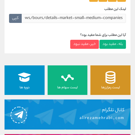
لینک این مطلب
کپی
آیا این مطلب برای شما مفید بود؟
بله ، مفید بود
خیر ، مفید نبود
لیست رمزارزها
لیست سهام ها
دوره ها
کانال تلگرام
alirezamehrabi_com