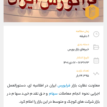
موبایل
09101364784
واتساپ
شروع گفتگو
تلگرام
@Armteam_admin_104
داخلی
104
زمان مطالعه
پشتیبان فروش
(محسن یزدی)
1 دقیقه
موبایل
09304891085
دسته بندی
واتساپ
شروع گفتگو
خبرهای بازار بورس
تلگرام
@Armteam_admin_103
تاریخ انتشار
داخلی
103
۱۷:۳۶:۲۳ - ۱۷ دی ۱۴۰۱
تعداد بازدید
اطلاعات تماس
(دفتر فروش)
۲۴,۳۹۵ بار
تلفن
021-22021030
تلفن
021-22021040
معاونت نظارت بازار
فرابورس
ایران در اطلاعیه ای، دستورالعمل
بدون پیش شماره
90001030
اجرایی نحوه انجام معاملات
سهام
و حق تقدم خرید سهام در
اینستاگرام
@alireza.mehrabii
بازار شرکت های کوچک و متوسط در این بازار را اعلام کرد.
کانال تلگرام
@alirezamehrabi_com