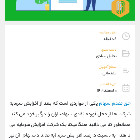
موبایل
09101364784
واتساپ
شروع گفتگو
تلگرام
@Armteam_admin_104
داخلی
104
زمان مطالعه
5 دقیقه
پشتیبان فروش
(محسن یزدی)
دسته بندی
موبایل
09304891085
تحلیل بنیادی
واتساپ
شروع گفتگو
سطح آموزش
تلگرام
@Armteam_admin_103
مقدماتی
داخلی
103
تاریخ انتشار
۱۱ اسفند ۱۴۰۱
اطلاعات تماس
(دفتر فروش)
حق تقدم سهام
یکی از مواردی است که بعد از افزایش سرمایه
تلفن
021-22021030
تلفن
021-22021040
شرکت ها از محل آورده نقدی، سهامداران را درگیر خود می کند.
بدون پیش شماره
90001030
همانطور که می دانید هنگامیکه یک شرکت افزایش سرمایه می
اینستاگرام
@alireza.mehrabii
کانال تلگرام
@alirezamehrabi_com
دهد، به نسبت درصد افزایش سرمایه تعداد سهام آن نیز