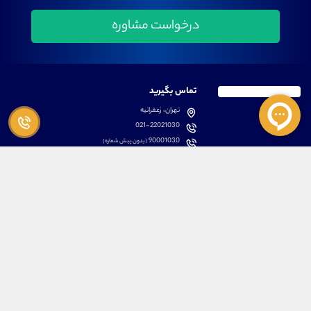
تماس بگیرید
تهران، زعفرانیه
021-22021030
90001030
(بدون پیش شماره)
پشتیبانی
دسترسی سریع
سوالات متداول
مطالب آموزشی بورس
دانلود اپلیکیشن اختصاصی
لیست دوره های آموزشی
نرم افزار های کاربردی
معرفی سهام ها
قوانین و مقررات
تحلیل تکنیکال رمز ارزها
کانال رسمی در پیام رسان بله
درباره ما