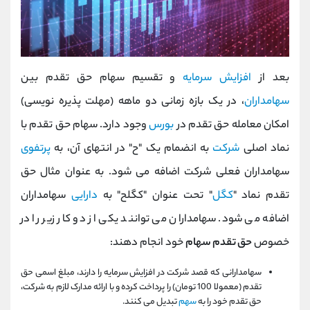
بعد از
افزایش سرمایه
و تقسیم سهام حق تقدم بین
سهامداران
، در یک بازه زمانی دو ماهه (مهلت پذیره نویسی)
امکان معامله حق تقدم در
بورس
وجود دارد. سهام حق تقدم با
نماد اصلی
شرکت
به انضمام یک "ح" در انتهای آن، به
پرتفوی
سهامداران فعلی شرکت اضافه می شود. به عنوان مثال حق
تقدم نماد "
کگل
" تحت عنوان "کگلح" به
دارایی
سهامداران
اضافه می شود. سهامداران می توانند یکی از دو کار زیر را در
خصوص
حق تقدم سهام
خود انجام دهند:
سهامدارانی که قصد شرکت در افزایش سرمایه را دارند، مبلغ اسمی حق
تقدم (معمولا 100 تومان) را پرداخت کرده و با ارائه مدارک لازم به شرکت،
حق تقدم خود را به
سهم
تبدیل می کنند.