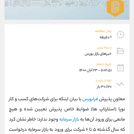
موبایل
09927779040
واتساپ
شروع گفتگو
تلگرام
@Armteam_admin_por
داخلی
107
زمان مطالعه
1 دقیقه
پشتیبان فروش
(یوسف فرخنده)
دسته بندی
موبایل
09194198792
خبرهای بازار بورس
واتساپ
شروع گفتگو
تاریخ انتشار
تلگرام
@Armteam_admin_33
۱۱:۰۲:۵۱ - ۲۳ آبان ۱۴۰۰
داخلی
118
تعداد بازدید
۳۰,۶۲۰ بار
اطلاعات تماس
(دفتر فروش)
معاون پذیرش
فرابورس
با بیان اینکه برای شرکت‌های کسب و کار
تلفن
021-22021030
تلفن
021-22021040
نوپا (استارتاپ ها) ضوابط خاص پذیرش تعیین شده و هیچ
بدون پیش شماره
90001030
مانعی برای ورود آن‌ها به
بازار سرمایه
وجود ندارد؛ خاطر نشان کرد
اینستاگرام
@alireza.mehrabii
کانال تلگرام
@alirezamehrabi_com
که سال گذشته ۵ تا ۶ شرکت برای ورود به بازار سرمایه درخواست