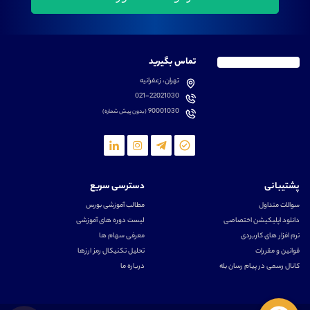
تماس بگیرید
تهران، زعفرانیه
021-22021030
90001030
(بدون پیش شماره)
پشتیبانی
دسترسی سریع
سوالات متداول
مطالب آموزشی بورس
دانلود اپلیکیشن اختصاصی
لیست دوره های آموزشی
نرم افزار های کاربردی
معرفی سهام ها
قوانین و مقررات
تحلیل تکنیکال رمز ارزها
کانال رسمی در پیام رسان بله
درباره ما