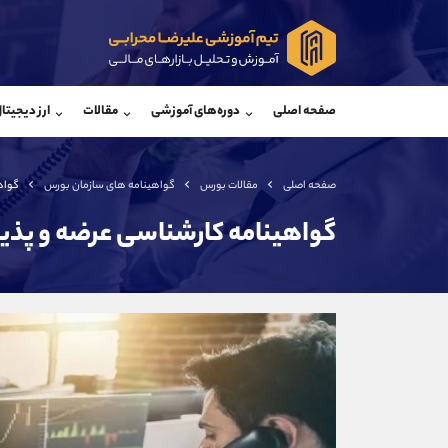
پشتیبان فروش
پشتی
(یوسف فرخنده)
صفحه اصلی
دوره‌های آموزشی
مقالات
ارز دیجیتا
موبایل
09194198792
موبایل
واتساپ
شروع گفتگو
واتساپ
تلگرام
@Armteam_admin_33
تلگرام
صفحه اصلی
مقالات بورس
گواهینامه های سازمان بورس
گواه
داخلی
118
داخلی
گواهینامه کارشناسی عرضه و پذ
اطلاعات تماس
(دفتر فروش)
تلفن
تلفن
بدون پیش شماره
اینستاگرام
کانال تلگرام
کانال بله