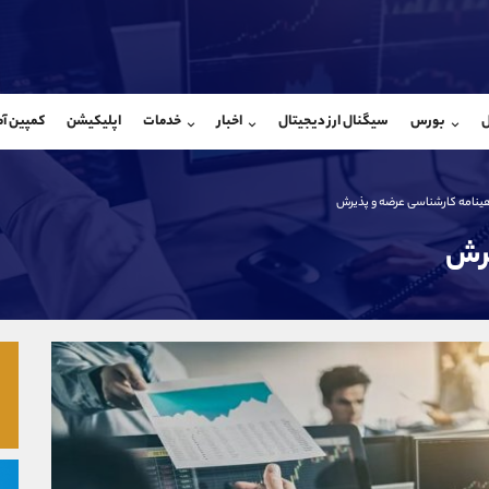
بان فروش
پشتیبان فروش
(محسن یزدی)
(فائزه تهرانی)
ل
بورس
سیگنال ارز دیجیتال
اخبار
خدمات
اپلیکیشن
کمپین آ
09304891085
موبایل
9101364784
شروع گفتگو
واتساپ
شروع گفتگ
@Armteam_admin_103
تلگرام
Armteam_admin_104
ینامه کارشناسی عرضه و پذیرش
103
داخلی
04
یرش