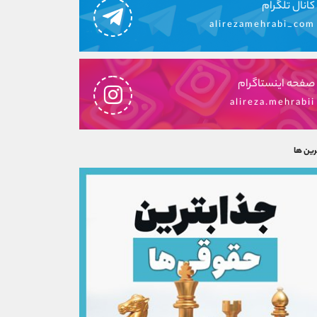
کانال تلگرام
alirezamehrabi_com
صفحه اینستاگرام
alireza.mehrabii
رین ها