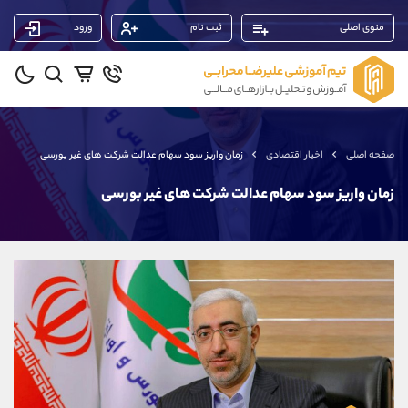
منوی اصلی
ثبت نام
ورود
پشتیبان فروش
(محسن یزدی)
موبایل
09304891085
واتساپ
شروع گفتگو
صفحه اصلی
اخبار اقتصادی
زمان واریز سود سهام عدالت شرکت های غیر بورسی
تلگرام
@Armteam_admin_103
داخلی
103
زمان واریز سود سهام عدالت شرکت های غیر بورسی
پشتیبان فروش
(ایمان پوراسماعیلی)
موبایل
09927779040
واتساپ
شروع گفتگو
تلگرام
@Armteam_admin_por
داخلی
107
پشتیبان فروش
(یوسف فرخنده)