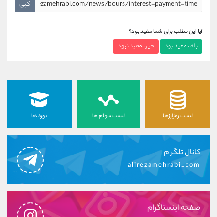
کپی
آیا این مطلب برای شما مفید بود؟
بله ، مفید بود
خیر ، مفید نبود
لیست رمزارزها
لیست سهام ها
دوره ها
کانال تلگرام
alirezamehrabi_com
صفحه اینستاگرام