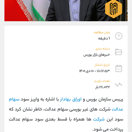
موبایل
09194198792
واتساپ
شروع گفتگو
تلگرام
@Armteam_admin_33
داخلی
118
زمان مطالعه
1 دقیقه
پشتیبان فروش
(فائزه تهرانی)
دسته بندی
موبایل
09101364784
خبرهای بازار بورس
واتساپ
شروع گفتگو
تلگرام
@Armteam_admin_104
تاریخ انتشار
۱۸:۱۷:۵۳ - ۱۰ دی ۱۴۰۱
داخلی
104
تعداد بازدید
۲۶,۰۳۲ بار
اطلاعات تماس
(دفتر فروش)
تلفن
021-22021030
رییس سازمان بورس و
اوراق بهادار
با اشاره به واریز سود
سهام
تلفن
021-22021040
عدالت
شرکت های غیر بورسی سهام عدالت، خاطر نشان کرد که
بدون پیش شماره
90001030
سود این
شرکت
ها همراه با قسط بعدی سود سهام عدالت
اینستاگرام
@alireza.mehrabii
کانال تلگرام
@alirezamehrabi_com
پرداخت می شود.