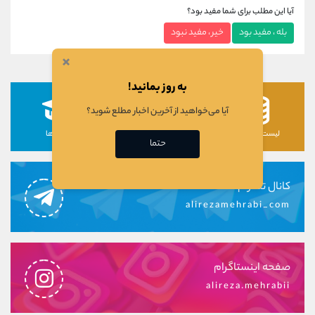
آیا این مطلب برای شما مفید بود؟
بله ، مفید بود
خیر ، مفید نبود
×
به روز بمانید!
آیا می‌خواهید از آخرین اخبار مطلع شوید؟
لیست رمزارزها
لیست سهام ها
دوره ها
حتما
کانال تلگرام
alirezamehrabi_com
صفحه اینستاگرام
alireza.mehrabii