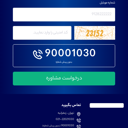
شماره موبایل
90001030
بدون پیش شماره
تماس بگیرید
تهران، زعفرانیه
021-22021030
90001030
(بدون پیش شماره)