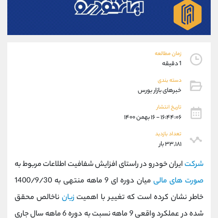
موبایل
09304891085
واتساپ
شروع گفتگو
تلگرام
@Armteam_admin_103
داخلی
103
زمان مطالعه
1 دقیقه
پشتیبان فروش
(یوسف فرخنده)
دسته بندی
موبایل
09194198792
خبرهای بازار بورس
واتساپ
شروع گفتگو
تلگرام
@Armteam_admin_33
تاریخ انتشار
۱۶:۴۴:۰۶ - ۱۶ بهمن ۱۴۰۰
داخلی
118
تعداد بازدید
۳۳,۱۸۱ بار
اطلاعات تماس
(دفتر فروش)
تلفن
021-22021030
شرکت
ایران خودرو در راستای افزایش شفافیت اطلاعات مربوط به
تلفن
021-22021040
صورت های مالی
میان دوره ای 9 ماهه منتهی به 1400/9/30
بدون پیش شماره
90001030
خاطر نشان کرده است که تغییر با اهمیت
زیان
ناخالص محقق
اینستاگرام
@alireza.mehrabii
کانال تلگرام
@alirezamehrabi_com
شده در عملکرد واقعی 9 ماهه نسبت به دوره 6 ماهه سال جاری