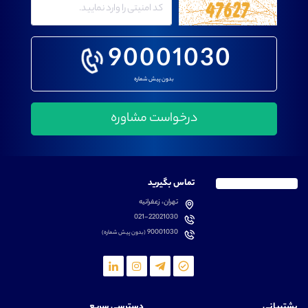
90001030
بدون پیش شماره
تماس بگیرید
تهران، زعفرانیه
021-22021030
90001030
(بدون پیش شماره)
پشتیبانی
دسترسی سریع