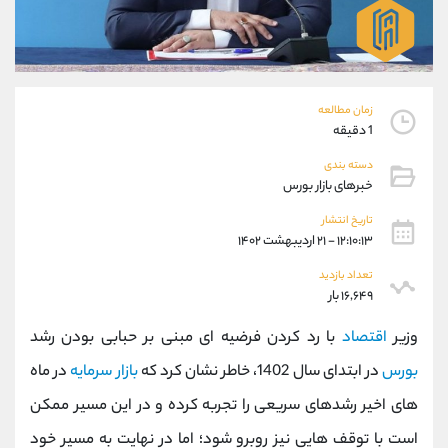
موبایل
09304891085
واتساپ
شروع گفتگو
تلگرام
@Armteam_admin_103
داخلی
103
زمان مطالعه
1 دقیقه
پشتیبان فروش
(فائزه تهرانی)
دسته بندی
موبایل
09101364784
خبرهای بازار بورس
واتساپ
شروع گفتگو
تلگرام
@Armteam_admin_104
تاریخ انتشار
۱۲:۱۰:۱۳ - ۲۱ اردیبهشت ۱۴۰۲
داخلی
104
تعداد بازدید
۱۶,۶۴۹ بار
اطلاعات تماس
(دفتر فروش)
تلفن
021-22021030
وزیر
اقتصاد
با رد کردن فرضیه ای مبنی بر حبابی بودن رشد
تلفن
021-22021040
بورس
در ابتدای سال 1402، خاطر نشان کرد که
بازار سرمایه
در ماه
بدون پیش شماره
90001030
های اخیر رشدهای سریعی را تجربه کرده و در این مسیر ممکن
اینستاگرام
@alireza.mehrabii
کانال تلگرام
@alirezamehrabi_com
است با توقف هایی نیز روبرو شود؛ اما در نهایت به مسیر خود