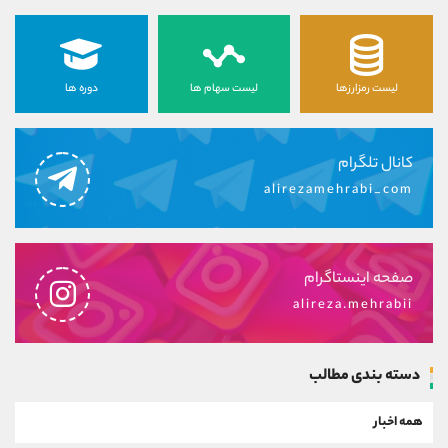
لیست رمزارزها
لیست سهام ها
دوره ها
کانال تلگرام
alirezamehrabi_com
صفحه اینستاگرام
alireza.mehrabii
دسته بندی مطالب
همه اخبار