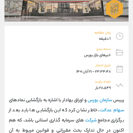
موبایل
09304891085
واتساپ
شروع گفتگو
تلگرام
@Armteam_admin_103
داخلی
103
زمان مطالعه
1 دقیقه
پشتیبان فروش
(فائزه تهرانی)
دسته بندی
موبایل
09101364784
خبرهای بازار بورس
واتساپ
شروع گفتگو
تلگرام
@Armteam_admin_104
تاریخ انتشار
۲۳:۳۴:۴۸ - ۲۱ آبان ۱۴۰۱
داخلی
104
تعداد بازدید
۲۸,۵۴۹ بار
اطلاعات تماس
(دفتر فروش)
تلفن
021-22021030
رییس
سازمان بورس
و اوراق بهادار با اشاره به بازگشایی نمادهای
تلفن
021-22021040
سهام عدالت
، خاطر نشان کرد که این بازگشایی ها باید بعد از
بدون پیش شماره
90001030
برگزاری مجامع
شرکت
های سرمایه گذاری استانی باشد، که هم
اینستاگرام
@alireza.mehrabii
کانال تلگرام
@alirezamehrabi_com
اکنون در حال تدارک بحث مقرراتی و قوانین مربوط به آن