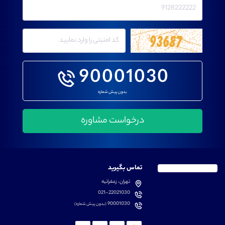
90001030
بدون پیش شماره
تماس بگیرید
تهران، زعفرانیه
021-22021030
90001030
(بدون پیش شماره)