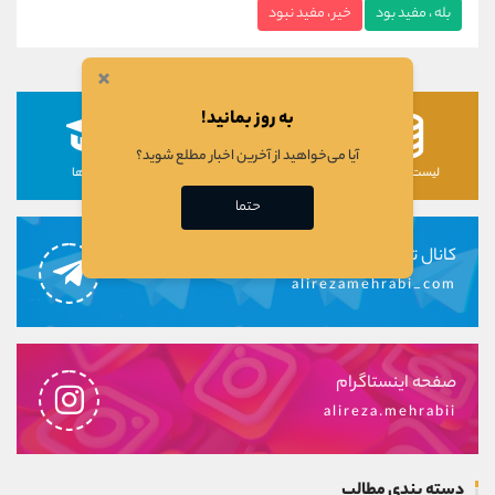
بله ، مفید بود
خیر ، مفید نبود
×
به روز بمانید!
آیا می‌خواهید از آخرین اخبار مطلع شوید؟
لیست رمزارزها
لیست سهام ها
دوره ها
حتما
کانال تلگرام
alirezamehrabi_com
صفحه اینستاگرام
alireza.mehrabii
دسته بندی مطالب